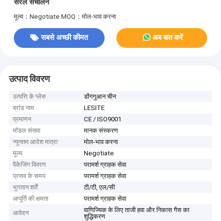
सरल संचालन
मूल्य：Negotiate
MOQ：मोल-भाव करना
सबसे अच्छी कीमत
अब बात करें
उत्पाद विवरण
उत्पत्ति के प्लेस
डोंगगुआन चीन
ब्रांड नाम
LESITE
प्रमाणन
CE / ISO9001
मॉडल संख्या
मानक संस्करण
न्यूनतम आदेश मात्रा
मोल-भाव करना
मूल्य
Negotiate
पैकेजिंग विवरण
परामर्श ग्राहक सेवा
प्रसव के समय
परामर्श ग्राहक सेवा
भुगतान शर्तें
टी/टी, एल/सी
आपूर्ति की क्षमता
परामर्श ग्राहक सेवा
वाणिज्यिक के लिए ताजी हवा और निकास गैस का
आवेदन
शुद्धिकरण