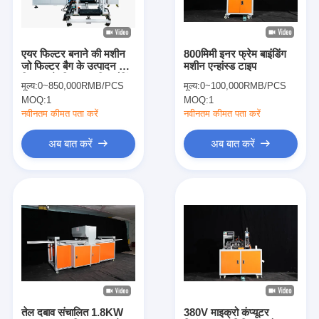
हमारे बारे में
कारखाने का दौरा
एयर फिल्टर बनाने की मशीन
800मिमी इनर फ्रेम बाइंडिंग
जो फिल्टर बैग के उत्पादन और
मशीन एन्हांस्ड टाइप
गुणवत्ता नियंत्रण
स्थिरता के लिए स्वचालित बैगिंग
मूल्य:
0~850,000RMB/PCS
मूल्य:
0~100,000RMB/PCS
और रिवेटिंग समाधान प्रदान
MOQ:
1
MOQ:
1
करती है
हमसे संपर्क करें
नवीनतम कीमत पता करें
नवीनतम कीमत पता करें
समाचार
अब बात करें
अब बात करें
अब बात करें
एयर फिल्टर बनाने की मशीन
एयर फिल्टर निर्माण मशीन
पॉकेट फ़िल्टर बनाने की मशीन
तेल दबाव संचालित 1.8KW
380V माइक्रो कंप्यूटर