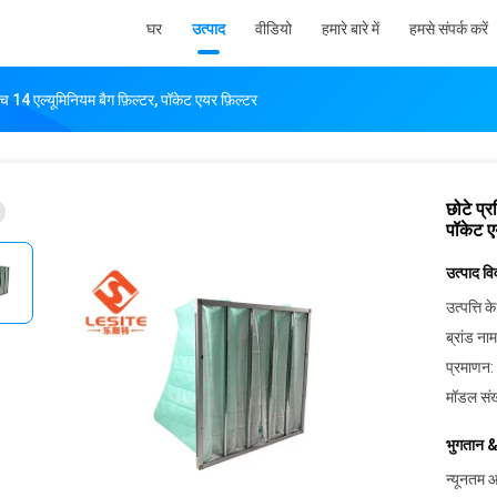
घर
उत्पाद
वीडियो
हमारे बारे में
हमसे संपर्क करें
च 14 एल्यूमिनियम बैग फ़िल्टर, पॉकेट एयर फ़िल्टर
छोटे प्
पॉकेट ए
उत्पाद व
उत्पत्ति के
ब्रांड नाम
प्रमाणन:
मॉडल संख
भुगतान &
न्यूनतम आ