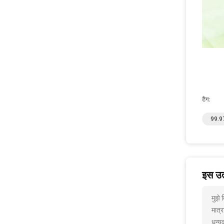
टैग:
99.97
इस उत्
मुझे
मात्र
धन्यव