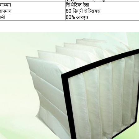
माध्यम
सिंथेटिक रेशा
तापमान
80 डिग्री सेल्सियस
नमी
80% आरएच