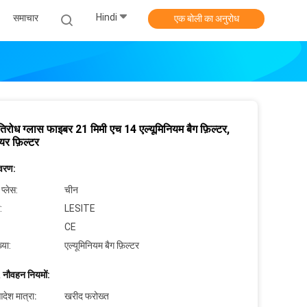
Hindi
समाचार
एक बोली का अनुरोध
रतिरोध ग्लास फाइबर 21 मिमी एच 14 एल्यूमिनियम बैग फ़िल्टर,
यर फ़िल्टर
िवरण:
 प्लेस:
चीन
:
LESITE
CE
्या:
एल्यूमिनियम बैग फ़िल्टर
 नौवहन नियमों:
देश मात्रा:
खरीद फरोख्त