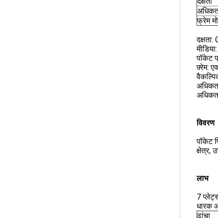
दक्षता
अधिकतम
फ्रेम म
दक्षता:
मीडिया
पॉकेट प
फ़्रेम:
वैकल्पि
अधिकत
अधिकतम
विवरण
पॉकेट फ
क्षेत्र
लाभ
7 प्लेट
धारक औ
ढांचा