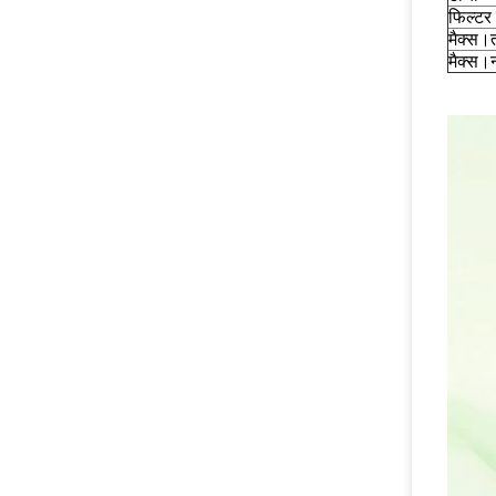
फिल्टर 
मैक्स।
मैक्स।