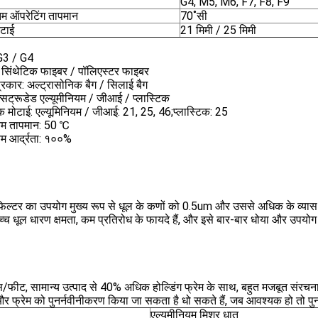
G4, M5, M6, F7, F8, F9
 ऑपरेटिंग तापमान
70˚सी
ोटाई
21 मिमी / 25 मिमी
 G3 / G4
: सिंथेटिक फाइबर / पॉलिएस्टर फाइबर
्रकार: अल्ट्रासोनिक बैग / सिलाई बैग
 एक्सट्रूडेड एल्यूमीनियम / जीआई / प्लास्टिक
क मोटाई: एल्यूमिनियम / जीआई: 21, 25, 46;प्लास्टिक: 25
म तापमान: 50 ℃
 आर्द्रता: १००%
िल्टर का उपयोग मुख्य रूप से धूल के कणों को 0.5um और उससे अधिक के व्यास 
, उच्च धूल धारण क्षमता, कम प्रतिरोध के फायदे हैं, और इसे बार-बार धोया और उप
्स/फीट, सामान्य उत्पाद से 40% अधिक होल्डिंग फ्रेम के साथ, बहुत मजबूत संरच
र फ्रेम को पुनर्नवीनीकरण किया जा सकता है धो सकते हैं, जब आवश्यक हो तो प
एल्यूमीनियम मिश्र धातु