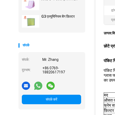
ढां
G3 एल्यूमिनियम बैग फ़िल्टर
प्र
उत्पाद व
संपर्क
छोटे प्
संपर्क:
Mr. Zhang
पॉकेट फि
+86 0769-
दूरभाष:
पॉकेट फ
18820617197
ग्लास फ
का उपयो
मद
संपर्क करें
औसत दर
फ्रेम स
फ़िल्टर