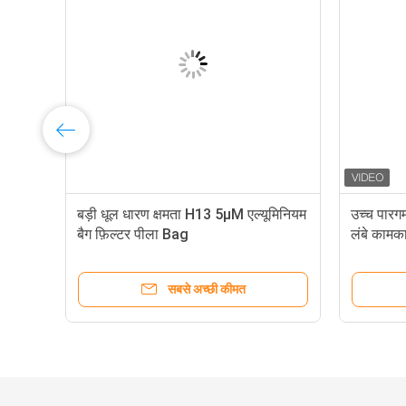
14
बड़ी धूल धारण क्षमता H13 5μM एल्यूमिनियम
उच्च पारग
बैग फ़िल्टर पीला Bag
लंबे कामक
सबसे अच्छी कीमत