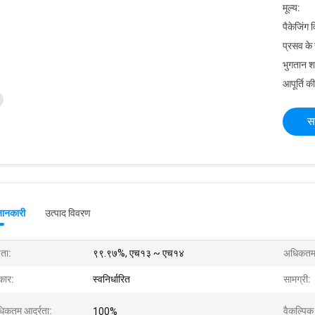
मूल्य:
पैकेजिंग 
प्रसव के
भुगतान शर्त
आपूर्ति की
स
जानकारी
उत्पाद विवरण
षता:
९९.९७%, एच१३ ~ एच१४
अधिकतम आ
ार:
स्वनिर्धारित
सामग्री:
िकतम आर्द्रता:
वैकल्पिक
100%