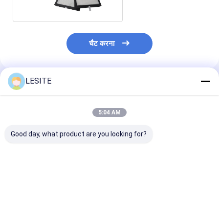
चैट करना
LESITE
अनुशंसित उत्पाद
5:04 AM
Good day, what product are you looking for?
वी टाइप कंबाइंड कॉम्पैक्ट
एयर कंडीशनर के लिए मानक
तापमान प्रतिरोध एय
फोल्डिंग जी४ एयर कंडीशनिंग
आकार CE अनुमोदन हेपा एयर
कंडीशनिंग हेपा फ़िल्ट
हेपा फिल्टर्स
फ़िल्टर, H13 ट्रू हेपा फ़िल्टर
कमरे के लिए F7 पैन
सबसे अच्छी कीमत
सबसे अच्छी कीमत
सबसे अच्छी 