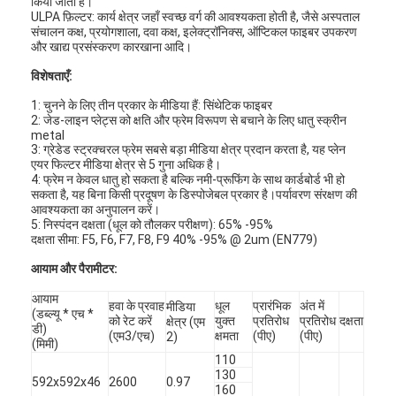
किया जाता है।
ULPA फ़िल्टर: कार्य क्षेत्र जहाँ स्वच्छ वर्ग की आवश्यकता होती है, जैसे अस्पताल
संचालन कक्ष, प्रयोगशाला, दवा कक्ष, इलेक्ट्रॉनिक्स, ऑप्टिकल फाइबर उपकरण
और खाद्य प्रसंस्करण कारखाना आदि।
विशेषताएँ:
1: चुनने के लिए तीन प्रकार के मीडिया हैं: सिंथेटिक फाइबर
2: जेड-लाइन प्लेट्स को क्षति और फ्रेम विरूपण से बचाने के लिए धातु स्क्रीन
metal
3: ग्रेडेड स्ट्रक्चरल फ्रेम सबसे बड़ा मीडिया क्षेत्र प्रदान करता है, यह प्लेन
एयर फिल्टर मीडिया क्षेत्र से 5 गुना अधिक है।
4: फ्रेम न केवल धातु हो सकता है बल्कि नमी-प्रूफिंग के साथ कार्डबोर्ड भी हो
सकता है, यह बिना किसी प्रदूषण के डिस्पोजेबल प्रकार है।पर्यावरण संरक्षण की
आवश्यकता का अनुपालन करें।
5: निस्पंदन दक्षता (धूल को तौलकर परीक्षण): 65% -95%
दक्षता सीमा: F5, F6, F7, F8, F9 40% -95% @ 2um (EN779)
आयाम और पैरामीटर:
घर
आयाम
हवा के प्रवाह
धूल
प्रारंभिक
अंत में
मीडिया
(डब्ल्यू * एच *
को रेट करें
युक्त
प्रतिरोध
प्रतिरोध
दक्षता
क्षेत्र (एम
डी)
उत्पाद
(एम3/एच)
क्षमता
(पीए)
(पीए)
2)
(मिमी)
110
वीडियो
130
592x592x46
2600
0.97
160