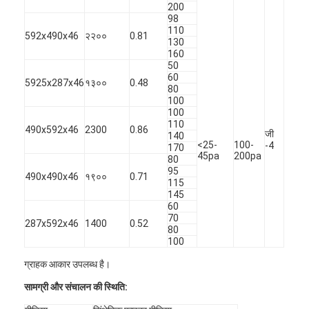
200
हमारे बारे में
98
110
592x490x46
२२००
0.81
130
कारखाने का दौरा
160
50
गुणवत्ता नियंत्रण
60
5925x287x46
१३००
0.48
80
100
हमसे संपर्क करें
100
110
490x592x46
2300
0.86
जी
समाचार
140
<25-
100-
-4
170
45pa
200pa
80
अब बात करें
95
490x490x46
१९००
0.71
115
145
60
70
287x592x46
1400
0.52
एयर फिल्टर बनाने की मशीन
80
100
एयर फिल्टर निर्माण मशीन
ग्राहक आकार उपलब्ध है।
पॉकेट फ़िल्टर बनाने की मशीन
सामग्री और संचालन की स्थिति: