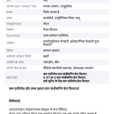
शर्त
नया
आयाम (एल * डब्ल्यू * एच)
मानक आकार, अनुकूलित
वजन
निर्भर करता है
ढांचा
कार्डबोर्ड, एल्यूमिनियम मिश्र धातु
प्रमुख घटक
मोटर
निर्माण
पैनल फ़िल्टर
funcition
उच्च तापमान प्रतिरोध
फार्मास्युटिकल फैक्ट्री, इलेक्ट्रॉनिक फैक्ट्री फूड
आवेदन
फैक्ट्री
पैकेज
कस्टम आकार
मशीनरी परीक्षण रिपोर्ट
बशर्ते
उत्पत्ति के प्लेस
ग्वांगडोंग, चीन
वारंटी सेवा के बाद
वीडियो तकनीकी सहायता, ऑनलाइन समर्थन
,
कम प्रतिरोध एयर कंडीशनिंग हेपा फिल्टर
हाई लाइट:
,
0.97 एम 2 एयर कंडीशनिंग हेपा फिल्टर
एसी यूनिट के लिए कम प्रतिरोध हेपा फिल्टर
कम प्रतिरोध और उच्च दक्षता एयर कंडीशनिंग हेपा फिल्टरil
विशेषताएं:
अल्ट्राफाइन फाइबरग्लास फाइबर से बना मीडिया;
लेजर द्वारा परीक्षण किया गया प्रत्येक फिल्टर एक-एक करके स्कैन करता है;