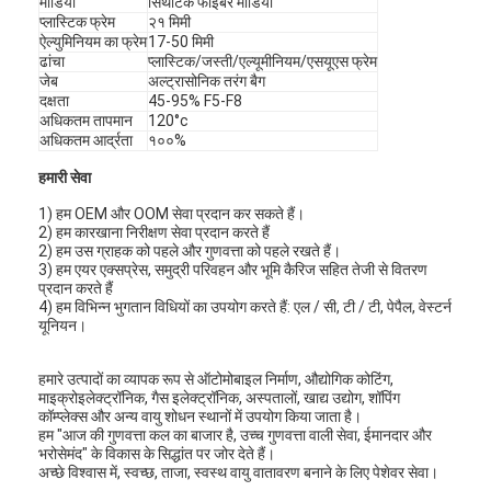
मीडिया
सिंथेटिक फाइबर मीडिया
स्वचालित रिवेटिंग मशीन
प्लास्टिक फ्रेम
२१ मिमी
ऐल्युमिनियम का फ्रेम
17-50 मिमी
ढांचा
प्लास्टिक/जस्ती/एल्यूमीनियम/एसयूएस फ्रेम
अर्ध स्वचालित रिवेटिंग मशीन
जेब
अल्ट्रासोनिक तरंग बैग
दक्षता
45-95% F5-F8
फ़्रेम वेल्डर
अधिकतम तापमान
120°c
अधिकतम आर्द्रता
१००%
एयर कंडीशनिंग हेपा फिल्टर
हमारी सेवा
वायु शोधक फ़िल्टर
1) हम OEM और OOM सेवा प्रदान कर सकते हैं।
2) हम कारखाना निरीक्षण सेवा प्रदान करते हैं
2) हम उस ग्राहक को पहले और गुणवत्ता को पहले रखते हैं।
एल्यूमिनियम बैग फ़िल्टर
3) हम एयर एक्सप्रेस, समुद्री परिवहन और भूमि कैरिज सहित तेजी से वितरण
प्रदान करते हैं
डस्ट बैग फ़िल्टर
4) हम विभिन्न भुगतान विधियों का उपयोग करते हैं: एल / सी, टी / टी, पेपैल, वेस्टर्न
यूनियन।
ओरिगेमी फोल्डिंग मशीन
हमारे उत्पादों का व्यापक रूप से ऑटोमोबाइल निर्माण, औद्योगिक कोटिंग,
माइक्रोइलेक्ट्रॉनिक, गैस इलेक्ट्रॉनिक, अस्पतालों, खाद्य उद्योग, शॉपिंग
अल्ट्रासोनिक सिलाई मशीन
कॉम्प्लेक्स और अन्य वायु शोधन स्थानों में उपयोग किया जाता है।
हम "आज की गुणवत्ता कल का बाजार है, उच्च गुणवत्ता वाली सेवा, ईमानदार और
वायु फ़िल्टर फ्रेम बनाने की मशीन
भरोसेमंद" के विकास के सिद्धांत पर जोर देते हैं।
अच्छे विश्वास में, स्वच्छ, ताजा, स्वस्थ वायु वातावरण बनाने के लिए पेशेवर सेवा।