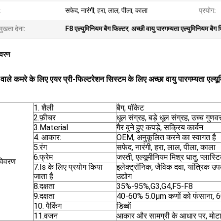
:
सफेद, नारंगी, हरा, लाल, पीला, काला
प्रयोग:
मुखता देना:
F8 एल्युमिनियम बैग फिल्टर
,
अच्छी वायु पारगम्यता एल्युमिनियम बैग 
िवरण
 वाले कमरे के लिए एयर प्री-फिल्टरेशन सिस्टम के लिए अच्छा वायु पारगम्यता एल्यू
1. शैली
बैग, पॉकेट
2.फ़ीचर
धूल संग्रह, बड़े धूल संग्रह, उच्च गुणवत्
3.Material
गैर बुने हुए कपड़े, सक्रिय कार्बन
4. आकार:
OEM, अनुकूलित करने का स्वागत है
5.रंग
सफेद, नारंगी, हरा, लाल, पीला, काला
6.फ्रेम
जस्ती, एल्यूमीनियम मिश्र धातु, प्लास्
 विवरण
7.Is के लिए प्रयोग किया
इलेक्ट्रॉनिक, जैविक दवा, यांत्रिक उ
जाता है
उद्योग
8.दक्षता
35%-95%,G3,G4,F5-F8
9.दक्षता
40-60% 5.0μm कणों को फंसाना
10. पैकिंग
डिब्बों
11.वजन
आकार और सामग्री के आधार पर, मोट