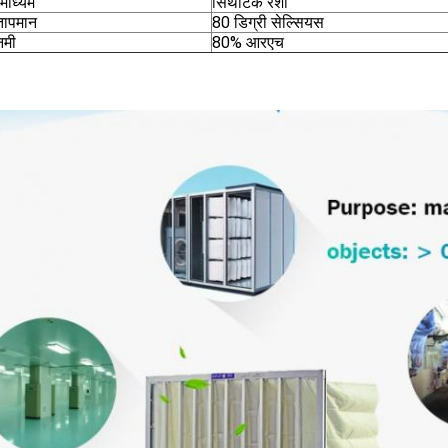
माध्यम
सिंथेटिक रेशा
तापमान
80 डिग्री सेल्सियस
नमी
80% आरएच