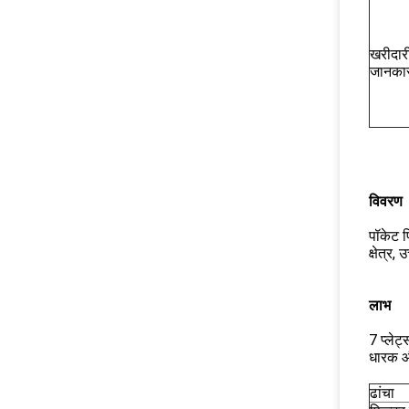
खरीदार
जानका
विवरण
पॉकेट फ
क्षेत्र
लाभ
7 प्लेट
धारक औ
ढांचा