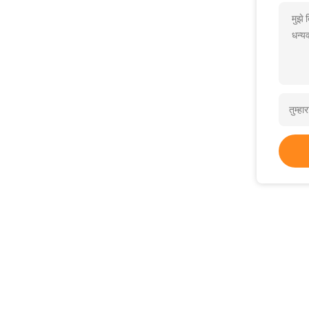
मुझे 
धन्यव