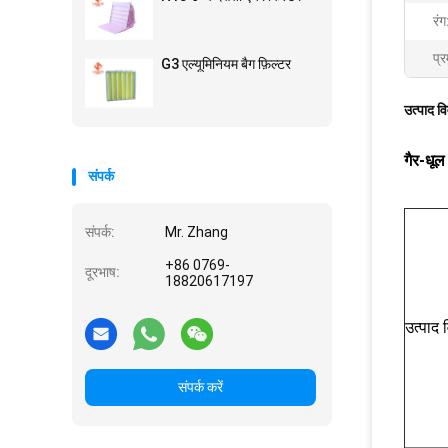
रंग
प्र
G3 एल्यूमिनियम बैग फ़िल्टर
उत्पाद व
गैर-धूल
संपर्क
संपर्क:
Mr. Zhang
+86 0769-
दूरभाष:
18820617197
उत्पाद
संपर्क करें