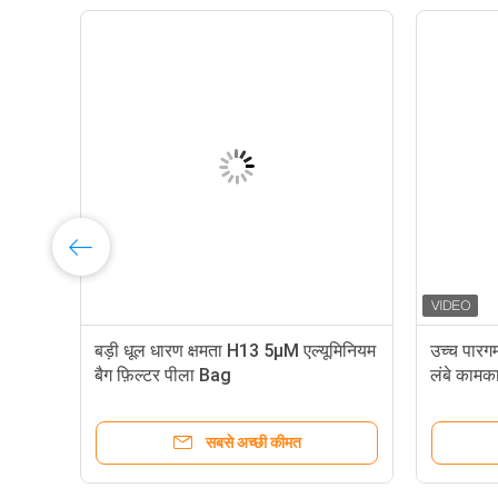
14
बड़ी धूल धारण क्षमता H13 5μM एल्यूमिनियम
उच्च पारग
बैग फ़िल्टर पीला Bag
लंबे कामक
सबसे अच्छी कीमत