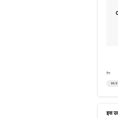
टैग:
99.97
इस उत्