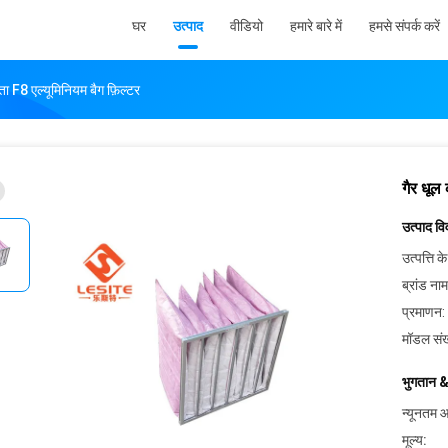
घर
उत्पाद
वीडियो
हमारे बारे में
हमसे संपर्क करें
यता F8 एल्यूमिनियम बैग फ़िल्टर
गैर धूल 
उत्पाद व
उत्पत्ति के
ब्रांड नाम
प्रमाणन:
मॉडल संख
भुगतान &
न्यूनतम आ
मूल्य: