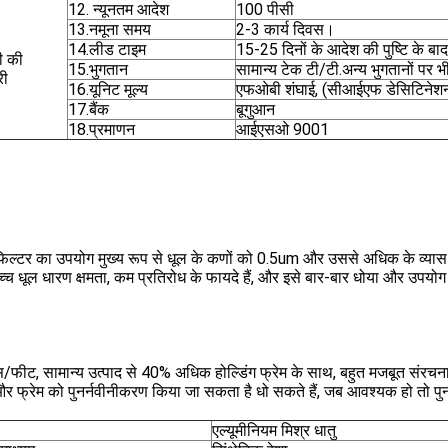
12. न्यूनतम आदेश
100 पीसी
13.नमूना समय
2-3 कार्य दिवस।
14.लीड टाइम
15-25 दिनों के आदेश की पुष्टि के बा
ी की
15.भुगतान
सामान्य टेक टी/टी.अन्य भुगतानों पर भ
री
16.यूनिट मूल्य
एफओबी शंघाई, (सीआईएफ डेसिटिनेशन 
17.बैंक
बूगुआन
18.प्रमाणन
आईएसओ 9001
िल्टर का उपयोग मुख्य रूप से धूल के कणों को 0.5um और उससे अधिक के व्यास 
, उच्च धूल धारण क्षमता, कम प्रतिरोध के फायदे हैं, और इसे बार-बार धोया और उप
्स/फीट, सामान्य उत्पाद से 40% अधिक होल्डिंग फ्रेम के साथ, बहुत मजबूत संरच
र फ्रेम को पुनर्नवीनीकरण किया जा सकता है धो सकते हैं, जब आवश्यक हो तो प
एल्यूमीनियम मिश्र धातु