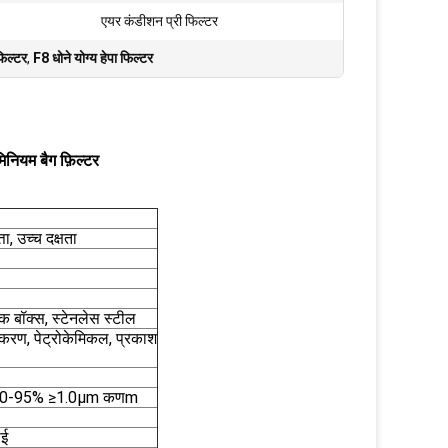
एयर कंडीशन प्री फिल्टर
फिल्टर
,
F8 धोने योग्य हेपा फिल्टर
मिनियम बैग फ़िल्टर
ता, उच्च दक्षता
टिक बॉक्स, स्टेनलेस स्टील
पकरण, पेट्रोकेमिकल, प्रकाश
, 60-95% ≥1.0μm कणm
ाई