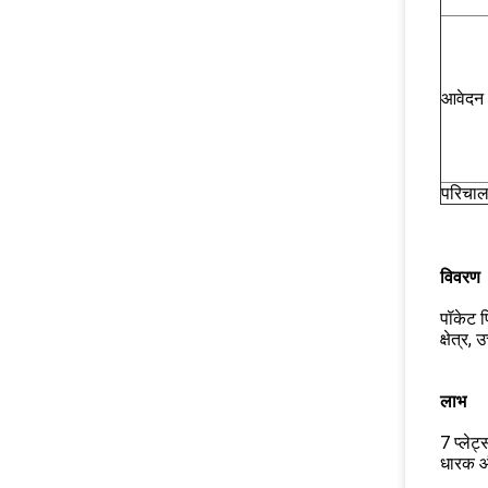
आवेदन
परिचाल
विवरण
पॉकेट फ
क्षेत्र
लाभ
7 प्लेट
धारक औ