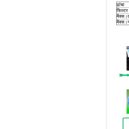
ढांचा
फिल्टर 
मैक्स।
मैक्स।