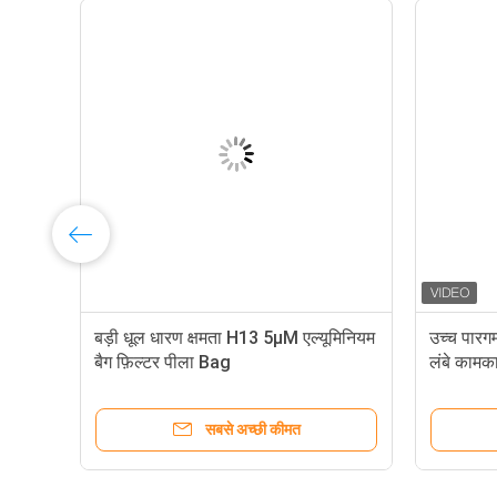
14
बड़ी धूल धारण क्षमता H13 5μM एल्यूमिनियम
उच्च पारग
बैग फ़िल्टर पीला Bag
लंबे कामक
सबसे अच्छी कीमत