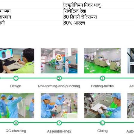
एल्यूमीनियम मिश्र धातु
माध्यम
सिंथेटिक रेशा
तापमान
80 डिग्री सेल्सियस
नमी
80% आरएच