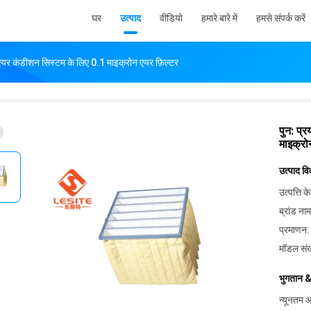
घर
उत्पाद
वीडियो
हमारे बारे में
हमसे संपर्क करें
, एयर कंडीशन सिस्टम के लिए 0.1 माइक्रोन एयर फ़िल्टर
पुन: प्
माइक्रो
उत्पाद व
उत्पत्ति के
ब्रांड नाम
प्रमाणन:
मॉडल संख
भुगतान &
न्यूनतम आ