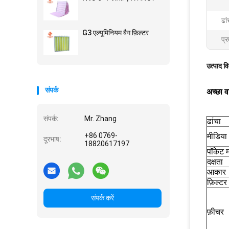
ढां
G3 एल्यूमिनियम बैग फ़िल्टर
प्र
उत्पाद व
संपर्क
अच्छा वा
संपर्क:
Mr. Zhang
ढांचा
+86 0769-
मीडिया
दूरभाष:
18820617197
पॉकेट म
दक्षता
आकार
फ़िल्टर 
संपर्क करें
फ़ीचर