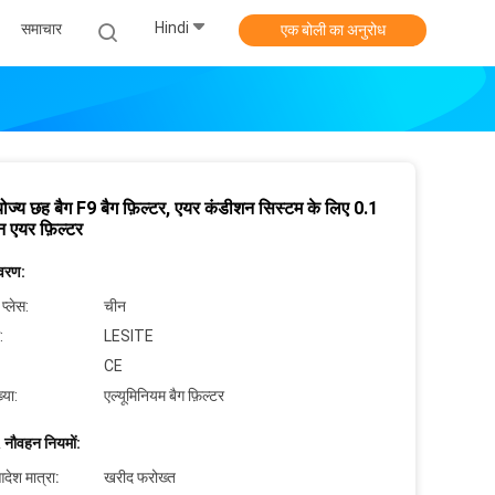
Hindi
समाचार
एक बोली का अनुरोध
रयोज्य छह बैग F9 बैग फ़िल्टर, एयर कंडीशन सिस्टम के लिए 0.1
न एयर फ़िल्टर
िवरण:
 प्लेस:
चीन
:
LESITE
CE
्या:
एल्यूमिनियम बैग फ़िल्टर
 नौवहन नियमों:
देश मात्रा:
खरीद फरोख्त