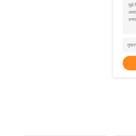
मुझे
आकार
धन्यव