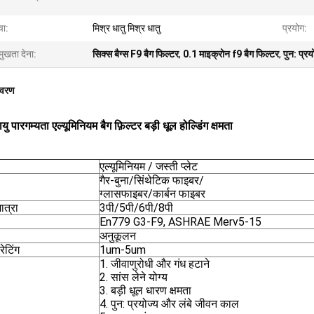
चा:
मिश्र धातु मिश्र धातु
प्रयोग:
मुखता देना:
सिक्स बैग्स F9 बैग फिल्टर
,
0.1 माइक्रोन f9 बैग फिल्टर
,
पुन: प्र
िवरण
यु पारगम्यता एल्यूमिनियम बैग फ़िल्टर बड़ी धूल होल्डिंग क्षमता
एल्यूमिनियम / जस्ती प्लेट
गैर-बुना/सिंथेटिक फाइबर/
ग्लासफाइबर/कार्बन फाइबर
ात्रा
3पी/5पी/6पी/8पी
En779 G3-F9, ASHRAE Merv5-15
अनुकूलन
रेटिंग
1um-5um
1. जीवाणुरोधी और गंध हटाने
2. सांस लेने योग्य
3. बड़ी धूल धारण क्षमता
4. पुन: प्रयोज्य और लंबे जीवन काल