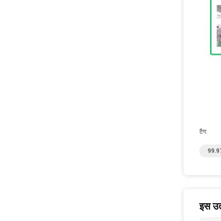
टैग:
99.97
इस उत्