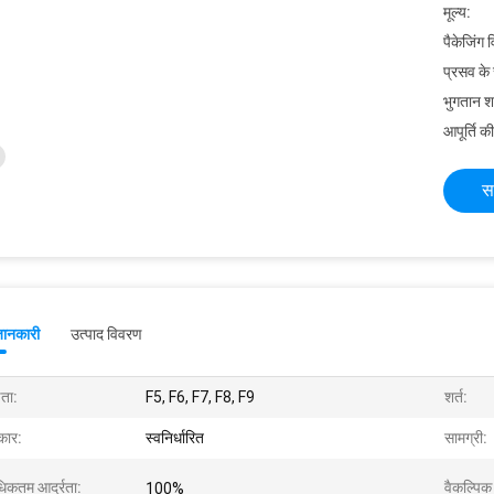
मूल्य:
पैकेजिंग 
प्रसव के
भुगतान शर्त
आपूर्ति की
स
जानकारी
उत्पाद विवरण
षता:
F5, F6, F7, F8, F9
शर्त:
ार:
स्वनिर्धारित
सामग्री:
िकतम आर्द्रता:
वैकल्पिक
100%