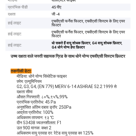
मीडिया
पॉलिएस्टर फाइबर
प्रारंभिक पीडी
45 पीए
दक्षता
जी -4
एचवीएसी फर्नेस फिल्टर, एचवीएसी सिस्टम के लिए एयर
हाई लाइट
फिल्टर
एचवीएसी फर्नेस फिल्टर, एचवीएसी सिस्टम के लिए एयर
हाई लाइट:
फिल्टर
,
,
धो सकते हैं वायु शोधक फ़िल्टर
G4 वायु शोधक फ़िल्टर
हाई लाइट:
G4 धोने योग्य हेपा फ़िल्टर
उच्च दक्षता वाले जस्ती सहायक ग्रिड के साथ धोने योग्य एचवीएसी सिस्टम फ़िल्टर
तकनीकी डेटा:
मीडिया: धोने योग्य सिंथेटिक फाइबर
फ़्रेम: एल्यूमिनियम
G2, G3, G4, (EN 779) MERV 6-14 ASHRAE 52.2 1999 से
दक्षता सीमा
औसत गिरफ्तारी: ८०%;९५%;99%
प्रारंभिक प्रतिरोध: 45 Pa
अनुशंसित अंतिम दबाव ड्रॉप: 250Pa
आर्द्रता प्रतिरोध: 100%
अधिकतम तापमान: ९३ ℃
दीन 53438 ज्वलनशीलता: F1
उल 900 मानक: कक्षा 2
अधिकतम वायु प्रवाह दर: रेटेड वायु प्रवाह का 125%