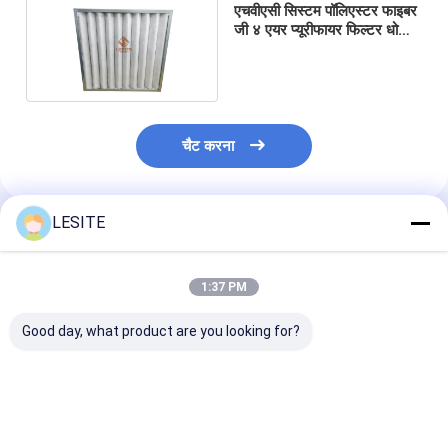
एचवीएसी सिस्टम पॉलिएस्टर फाइबर
स्वचालित रिवेटिंग मशीन
जी ४ एयर प्यूरीफायर फिल्टर धो
सकते हैं
अर्ध स्वचालित रिवेटिंग मशीन
फ़्रेम वेल्डर
एयर कंडीशनिंग हेपा फिल्टर
चैट करना
वायु शोधक फ़िल्टर
LESITE
एल्यूमिनियम बैग फ़िल्टर
अनुशंसित उत्पाद
डस्ट बैग फ़िल्टर
1:37 PM
ओरिगेमी फोल्डिंग मशीन
Good day, what product are you looking for?
अल्ट्रासोनिक सिलाई मशीन
वायु फ़िल्टर फ्रेम बनाने की मशीन
जस्ती स्टील सिंथेटिक मीडिया
विनिमेय पीपी वायु शोधक
बड़ी धूल युक्त क्षमता
G4 8 पॉकेट्स हेपा निस्पंदन
फ़िल्टर, पॉकेट फ़िल्टर के साथ
99.99% पीएफ औद्