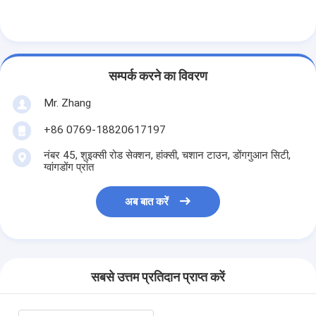
हमारे बारे में
कारखाने का दौरा
सम्पर्क करने का विवरण
गुणवत्ता नियंत्रण
Mr. Zhang
हमसे संपर्क करें
+86 0769-18820617197
समाचार
नंबर 45, शुइक्सी रोड सेक्शन, हांक्सी, चशान टाउन, डोंगगुआन सिटी,
ग्वांगडोंग प्रांत
अब बात करें
अब बात करें
एयर फिल्टर बनाने की मशीन
एयर फिल्टर निर्माण मशीन
सबसे उत्तम प्रतिदान प्राप्त करें
पॉकेट फ़िल्टर बनाने की मशीन