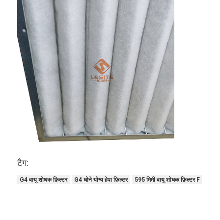
टैग:
घर
G4 वायु शोधक फ़िल्टर
G4 धोने योग्य हेपा फ़िल्टर
595 मिमी वायु शोधक फ़िल्टर F
उत्पाद
वीडियो