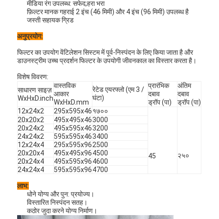
मीडिया रंग उपलब्ध: सफेद;हरा भरा
फ़िल्टर मानक गहराई 2 इंच (46 मिमी) और 4 इंच (96 मिमी) उपलब्ध है
जस्ती सहायक ग्रिड
अनुप्रयोग:
फिल्टर का उपयोग वेंटिलेशन सिस्टम में पूर्व-निस्पंदन के लिए किया जाता है और
डाउनस्ट्रीम उच्च प्रदर्शन फिल्टर के उपयोगी जीवनकाल का विस्तार करता है।
विशेष विवरण:
वास्तविक
प्रारंभिक
अंतिम
रेटेड एयरफ्लो (एम 3 /
साधारण साइज़
आकार
दबाव
दबाव
घंटा)
WxHxD.inch
WxHxD.mm
ड्रॉप (पा)
ड्रॉप (पा)
12x24x2
295x595x46
१७००
20x20x2
495x495x46
3000
20x24x2
495x595x46
3200
24x24x2
595x595x46
3400
12x24x4
295x595x96
2500
20x20x4
495x495x96
4500
२५०
45
20x24x4
495x595x96
4600
24x24x4
595x595x96
4700
लाभ:
धोने योग्य और पुन: प्रयोज्य।
विस्तारित निस्पंदन सतह।
कठोर जुदा करने योग्य निर्माण।