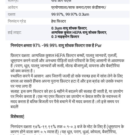
सामग्री
पीपी और पीएफ
आवेदन
प्रयोगशाला/साफ कमरा/एयर कंडीशनर/
दक्षता
99.97%, 99.97% 0.3um
निस्पंदन ग्रेड
हेपा फिल्टर
,
0.3um वायु शोधक फ़िल्टर
हाई लाइट:
,
अत्यधिक कुशल HEPA वायु शोधक फ़िल्टर
0.3 माइक्रोन फ़िल्टर
निस्पंदन क्षमता 97% -99.99% वायु शोधक फिल्टर तक है Pur
फ़िल्टर दक्षता: अत्यधिक कुशल HEPA फ़िल्टर बच्चों, पालतू जानवरों, एलर्जी,
धूम्रपान करने वालों और अस्थमा पीड़ितों वाले परिवारों के लिए आसानी से आवश्यक
है।पराग, धूल, पालतू जानवरों की रूसी, मोल्ड बीजाणुओं, वायरस और बैक्टीरिया
को कम करता है।
स्थापित करने में आसान: आप जितनी जल्दी हो सके स्वच्छ हवा में सांस लेने के लिए
वापस आ सकते हैं!बस अपना पुराना फ़िल्टर हटा दें और इस ब्रांड को उसके स्थान
पर नया लगा दें!
सलाह: इस कण फिल्टर को हर 6 महीने में बदलने की सलाह दी जाती है, या उपयोग
पर निर्भर करता है।एक नए एयर फिल्टर का उपयोग न केवल शरीर के स्वास्थ्य में
मदद करता है बल्कि बिजली पर पैसे बचाने में भी मदद करता है।तो इसे समय पर
बदलें!
विशेषताएं:
निस्पंदन दक्षता ९७%-९९.९९% तक ०.१-०.३ बजे के मोट के लिए है (धूम्रपान के
कारण होने वाला कण ०.५ व्यास है)।यह धूल, पराग, धुआं, कोयला, बैक्टीरिया,