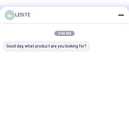
हेपा बैग फ़िल्टर
LESITE
अनुशंसित उत्पाद
3:04 AM
Good day, what product are you looking for?
जस्ती स्टील सिंथेटिक मीडिया
विनिमेय पीपी वायु शोधक
बड़ी धूल युक्त क्षमता
G4 8 पॉकेट्स हेपा निस्पंदन
फ़िल्टर, पॉकेट फ़िल्टर के साथ
99.99% पीएफ औद्
सिस्टम ग्रीन
हेपा एयर फ़िल्टर
हेपा फ़िल्टर
सबसे अच्छी कीमत
सबसे अच्छी कीमत
सबसे अच्छी 
होम
हमारे बारे में
Desktop Site
साइटमैप
गोपनीयता नीति