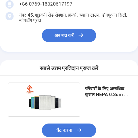
+86 0769-18820617197
स्वचालित रिवेटिंग मशीन
नंबर 45, शुइक्सी रोड सेक्शन, हांक्सी, चशान टाउन, डोंगगुआन सिटी,
अर्ध स्वचालित रिवेटिंग मशीन
ग्वांगडोंग प्रांत
फ़्रेम वेल्डर
अब बात करें
एयर कंडीशनिंग हेपा फिल्टर
वायु शोधक फ़िल्टर
सबसे उत्तम प्रतिदान प्राप्त करें
एल्यूमिनियम बैग फ़िल्टर
डस्ट बैग फ़िल्टर
परिवारों के लिए अत्यधिक
कुशल HEPA 0.3um वायु
ओरिगेमी फोल्डिंग मशीन
शोधक फ़िल्टर
अल्ट्रासोनिक सिलाई मशीन
वायु फ़िल्टर फ्रेम बनाने की मशीन
चैट करना