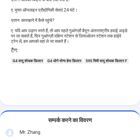
हमारे बारे में
ए: मुफ्त ऑनलाइन प्रौद्योगिकी सेवाएं 24 घंटे।
कारखाने का दौरा
प्रश्न: कारखाने में कैसे पहुंचे?
ए: यदि आप उड़ान भरते हैं, तो आप पहले गुआंगज़ौ बैयुन अंतरराष्ट्रीय हवाई अड्डे
गुणवत्ता नियंत्रण
पर जा सकते हैं, फिर गुआंगज़ौ दक्षिण स्टेशन से ज़ियाओलन स्टेशन तक हाईवे
ट्रेन लें, हम आपको वहां ले जा सकते हैं।
हमसे संपर्क करें
टैग:
समाचार
G4 वायु शोधक फ़िल्टर
G4 धोने योग्य हेपा फ़िल्टर
595 मिमी वायु शोधक फ़िल्टर F
अब बात करें
एयर फिल्टर बनाने की मशीन
एयर फिल्टर निर्माण मशीन
सम्पर्क करने का विवरण
पॉकेट फ़िल्टर बनाने की मशीन
Mr. Zhang