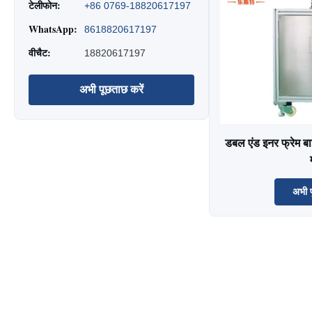
टेलीफोन:
+86 0769-18820617197
WhatsApp:
8618820617197
वीचैट:
18820617197
अभी पूछताछ करें
डबल एंड इनर फ्रेम बाइ
अभी प