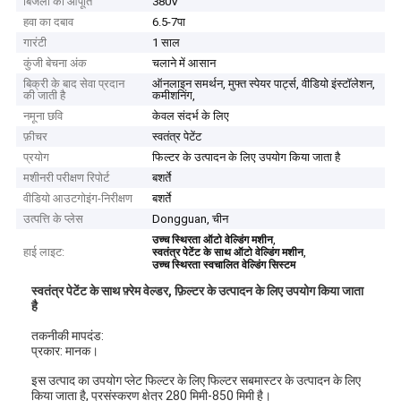
बिजली की आपूर्ति
380V
हवा का दबाव
6.5-7पा
गारंटी
1 साल
कुंजी बेचना अंक
चलाने में आसान
बिक्री के बाद सेवा प्रदान
ऑनलाइन समर्थन, मुफ्त स्पेयर पार्ट्स, वीडियो इंस्टॉलेशन,
की जाती है
कमीशनिंग,
नमूना छवि
केवल संदर्भ के लिए
फ़ीचर
स्वतंत्र पेटेंट
प्रयोग
फिल्टर के उत्पादन के लिए उपयोग किया जाता है
मशीनरी परीक्षण रिपोर्ट
बशर्ते
वीडियो आउटगोइंग-निरीक्षण
बशर्ते
उत्पत्ति के प्लेस
Dongguan, चीन
,
उच्च स्थिरता ऑटो वेल्डिंग मशीन
हाई लाइट:
,
स्वतंत्र पेटेंट के साथ ऑटो वेल्डिंग मशीन
उच्च स्थिरता स्वचालित वेल्डिंग सिस्टम
स्वतंत्र पेटेंट के साथ फ़्रेम वेल्डर, फ़िल्टर के उत्पादन के लिए उपयोग किया जाता
है
तकनीकी मापदंड:
प्रकार: मानक।
इस उत्पाद का उपयोग प्लेट फिल्टर के लिए फिल्टर सबमास्टर के उत्पादन के लिए
किया जाता है, प्रसंस्करण क्षेत्र 280 मिमी-850 मिमी है।