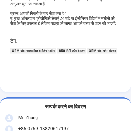
अनुसार चुना जा सकता है
हमारे बारे में
प्रश्न: आपकी बिक्री के बाद सेवा क्या है?
कारखाने का दौरा
ए: मुफ्त ऑनलाइन प्रौद्योगिकी सेवाएं 24 घंटे या इंजीनियर विदेशों में मशीनों की
सेवा के लिए उपलब्ध हैं लेकिन यात्रा की लागत आपकी तरफ से वहन की जाएगी;
गुणवत्ता नियंत्रण
टैग:
हमसे संपर्क करें
OEM सेवा स्वचालित वेल्डिंग मशीन
850 मिमी फ़्रेम वेल्डर
OEM सेवा फ़्रेम वेल्डर
समाचार
अब बात करें
एयर फिल्टर बनाने की मशीन
सम्पर्क करने का विवरण
एयर फिल्टर निर्माण मशीन
Mr. Zhang
पॉकेट फ़िल्टर बनाने की मशीन
+86 0769-18820617197