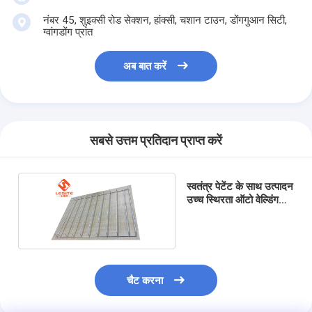
स्वचालित रिवेटिंग मशीन
नंबर 45, शुइक्सी रोड सेक्शन, हांक्सी, चशान टाउन, डोंगगुआन सिटी,
ग्वांगडोंग प्रांत
अर्ध स्वचालित रिवेटिंग मशीन
अब बात करें
फ़्रेम वेल्डर
एयर कंडीशनिंग हेपा फिल्टर
वायु शोधक फ़िल्टर
सबसे उत्तम प्रतिदान प्राप्त करें
एल्यूमिनियम बैग फ़िल्टर
स्वतंत्र पेटेंट के साथ उत्पादन
डस्ट बैग फ़िल्टर
उच्च स्थिरता ऑटो वेल्डिंग
मशीन फ़िल्टर करें
ओरिगेमी फोल्डिंग मशीन
अल्ट्रासोनिक सिलाई मशीन
चैट करना
वायु फ़िल्टर फ्रेम बनाने की मशीन