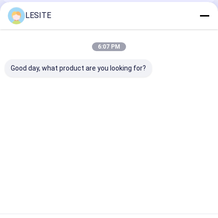
हेपा बैग फ़िल्टर
LESITE
अनुशंसित उत्पाद
6:07 PM
Good day, what product are you looking for?
सीई प्रमाणन कम वोल्टेज
हाई स्पीड 280 मिमी धातु
पूर्ण स्वचालित नियंत्रण
380V फ्रेम वेल्डर,
फ्रेम वेल्डर, फ़िल्टर के लिए
फास्ट वेल्डिंग मशी
इलेक्ट्रिक वेल्डिंग मशीन
शीत वेल्डिंग मशीन
850mm
सबसे अच्छी कीमत
सबसे अच्छी कीमत
सबसे अच्छी 
होम
हमारे बारे में
Desktop Site
साइटमैप
गोपनीयता नीति
गुणवत्ता
एयर फिल्टर बनाने की मशीन
चीन का कारखाना.Copyright © 2026
Dongguan city Lesite electromechanical equipment Co., LTD. All