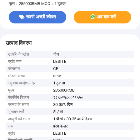
मूल्य：285000RMB
MOQ：1 टुकड़ा
सबसे अच्छी कीमत
अब बात करें
उत्पाद विवरण
उत्पत्ति के प्लेस
चीन
ब्रांड नाम
LESITE
प्रमाणन
CE
मॉडल संख्या
मानक
न्यूनतम आदेश मात्रा
1 टुकड़ा
मूल्य
285000RMB
पैकेजिंग विवरण
२८५०*१८००*१५५०
प्रसव के समय
30-35% दिन
भुगतान शर्तें
टी / टी
आपूर्ति की क्षमता
1 पीसी / 30-35 कार्य दिवस
नाम
फ़्रेम वेल्डर
ब्रांड
LESITE