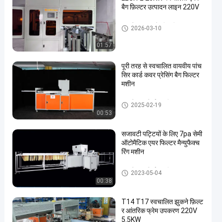
बैग फ़िल्टर उत्पादन लाइन 220V
एयर फिल्टर बनाने की मशीन
2026-03-10
01:57
पूरी तरह से स्वचालित वायवीय पांच
सिर कार्ड कवर प्रेसिंग बैग फिल्टर
मशीन
एयर फिल्टर निर्माण मशीन
2025-02-19
00:53
सजावटी पट्टियों के लिए 7pa सेमी
ऑटोमैटिक एयर फिल्टर मैन्युफैक्च
रिंग मशीन
एयर फिल्टर निर्माण मशीन
2023-05-04
00:38
T14 T17 स्वचालित झुकने फ़िल्ट
र आंतरिक फ्रेम उपकरण 220V
5.5KW