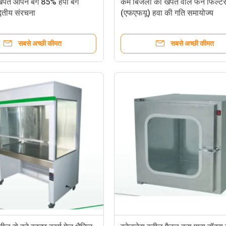
खपत ओपन बैग 85% हेपा बैग
कम बिजली की खपत वाले फैन फिल्टर
्वितीय संरचना
(एफएफयू) हवा की गति समायोज्य
सबसे अच्छी कीमत
सबसे अच्छी कीमत