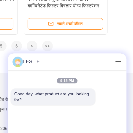
कॉम्बिनेटेड फ़िल्टर विस्तार योग्य फ़िल्टरेशन
क्षेत्र
सबसे अच्छी कीमत
5
6
>
>>
LESITE
9:15 PM
हमें मेल करें
Good day, what product are you looking 
ोड सेक्शन, हांक्सी,
for?
आन सिटी, ग्वांगडोंग
820617197