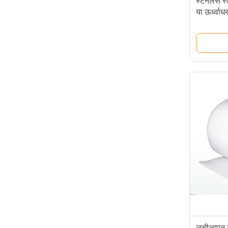
स्टेनलेस स्
या ऊर्ध्वाध
लचीलापन क