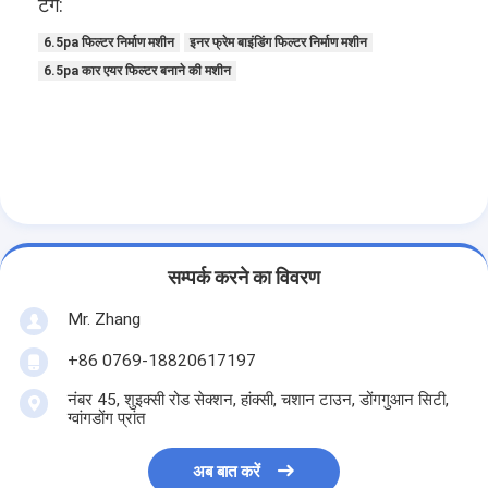
टैग:
हमारे बारे में
6.5pa फिल्टर निर्माण मशीन
इनर फ्रेम बाइंडिंग फिल्टर निर्माण मशीन
कारखाने का दौरा
6.5pa कार एयर फिल्टर बनाने की मशीन
गुणवत्ता नियंत्रण
हमसे संपर्क करें
समाचार
अब बात करें
सम्पर्क करने का विवरण
Mr. Zhang
एयर फिल्टर बनाने की मशीन
+86 0769-18820617197
नंबर 45, शुइक्सी रोड सेक्शन, हांक्सी, चशान टाउन, डोंगगुआन सिटी,
एयर फिल्टर निर्माण मशीन
ग्वांगडोंग प्रांत
पॉकेट फ़िल्टर बनाने की मशीन
अब बात करें