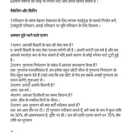
6हमारी मशीनों का कोई भी स्पेयर पार्ट आप हमसे खरीद सकते हैं।
पैकेजिंग और शिपिंग
1परिवहन के समय बेहतर देखभाल के लिए मानक प्लाईवुड के मामले निर्यात करें;
2समुद्री परिवहन, हवाई परिवहन या भूमि परिवहन के लिए विकल्प।
अक्सर पूछे जाने वाले प्रश्न
1प्रश्न: आपकी बिक्री के बाद की सेवा क्या है?
एः हमारी बिक्री के बाद सेवा प्रथम श्रेणी की है। हमारी वारंटी एक वर्ष है और हम
आपको स्वतंत्र रूप से भेज सकते हैं यदि हमारे कारण से कोई स्पेयर पार्ट टूटी हुई
है।
2प्रश्न: गुणवत्ता नियंत्रण के संबंध में आपका कारखाना कैसा है?
एकः गुणवत्ता प्राथमिकता है. हम हमेशा बहुत छोटी चीज से गुणवत्ता नियंत्रण के
लिए बहुत महत्व देते हैं (यहां तक कि एक छोटे से पेंच हम सबसे अच्छी गुणवत्ता का
चयन करेंगे) शुरुआत से।
3प्रश्न: वारंटी अवधि कितनी है?
उत्तर: एक वर्ष।
4प्रश्न: आपका डिलीवरी का समय कितना है?
घर
उत्तर: बीस से पच्चीस दिनों के भीतर।
5प्रश्न: आप भुगतान की क्या शर्तें स्वीकार करते हैं?
एकः हम आम तौर पर टी / टी भुगतान स्वीकार करते हैं, हमें जमा के रूप में कुल राशि
उत्पाद
का 30% की आवश्यकता है, दृष्टि पर बी / एल की प्रति प्राप्त करने पर 70% शेष
राशि का भुगतान
वीडियो