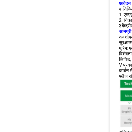
आवेदन
वाणिज्य
1. एमएय
2. निका
3केंद्र
सामग्री
अवशोषक 
सुरक्षा
फ्रेम: 
विशेषता
लिपिड, 
V प्रका
कार्बन 
फ्लैंज 