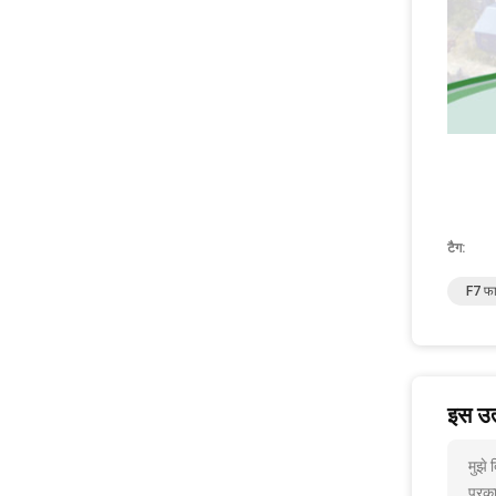
टैग:
F7 फा
इस उत्
मुझे 
प्रक