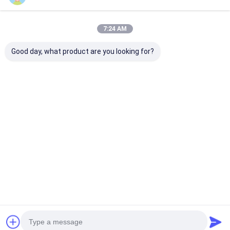
अनुशंसित उत्पाद
हेपा बैग फ़िल्टर
7:24 AM
Good day, what product are you looking for?
अनुकूलित एयर शॉवर कम
कम बिजली की खपत वाले फैन
सरल संरचना हेपा एय
खपत, ऊर्जा की बचत और
फिल्टर यूनिट (एफएफयू) हवा
सतह इलेक्ट्रोस्टैटिक स
सुविधाजनक रखरखाव
की गति समायोज्य
के साथ इलाज किया
सबसे अच्छी कीमत
सबसे अच्छी कीमत
सबसे अच्छी 
होम
हमारे बारे में
Desktop Site
साइटमैप
गोपनीयता नीति
गुणवत्ता
एयर फिल्टर बनाने की मशीन
चीन का कारखाना.Copyright © 2026
Dongguan city Lesite electromechanical equipment Co., LTD. All
Rights Reserved.