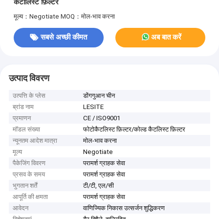
कैटालिस्ट फ़िल्टर
मूल्य：Negotiate
MOQ：मोल-भाव करना
सबसे अच्छी कीमत
अब बात करें
उत्पाद विवरण
उत्पत्ति के प्लेस
डोंगगुआन चीन
ब्रांड नाम
LESITE
प्रमाणन
CE / ISO9001
मॉडल संख्या
फोटोकैटलिस्ट फ़िल्टर/कोल्ड कैटलिस्ट फ़िल्टर
न्यूनतम आदेश मात्रा
मोल-भाव करना
मूल्य
Negotiate
पैकेजिंग विवरण
परामर्श ग्राहक सेवा
प्रसव के समय
परामर्श ग्राहक सेवा
भुगतान शर्तें
टी/टी, एल/सी
आपूर्ति की क्षमता
परामर्श ग्राहक सेवा
आवेदन
वाणिज्यिक निकास उत्सर्जन शुद्धिकरण