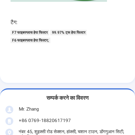
हमारे बारे में
कारखाने का दौरा
टैग:
गुणवत्ता नियंत्रण
F7 फाइबरग्लास हेपा फिल्टर
99.97% ट्रू हेपा फिल्टर
F6 फाइबरग्लास हेपा फिल्टर;
हमसे संपर्क करें
समाचार
अब बात करें
सम्पर्क करने का विवरण
एयर फिल्टर बनाने की मशीन
Mr. Zhang
एयर फिल्टर निर्माण मशीन
+86 0769-18820617197
पॉकेट फ़िल्टर बनाने की मशीन
नंबर 45, शुइक्सी रोड सेक्शन, हांक्सी, चशान टाउन, डोंगगुआन सिटी,