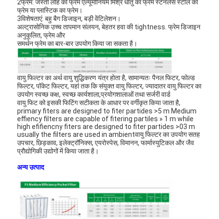
2फ्रेम: जस्ती लोहे का फ्रेम एल्यूमीनियम मिश्र धातु का फ्रेम स्टेनलेस स्टील का
फ्रेम या प्लास्टिक का फ्रेम।
3विशेषताएं: बहु बैग डिजाइन, बड़ी वेंटिलेशन।
अल्ट्रासोनिक उच्च तापमान संलयन, बेहतर हवा की tightness. फ्रेम डिजाइन
अनुकूलित, फ्रेम और
समर्थन फ्रेम का बार-बार उपयोग किया जा सकता है।
वायु फिल्टर का अर्थ वायु शुद्धिकरण यंत्र होता है, सामान्यतः पैनल फिटर, फोल्ड
फिल्टर, पॉकेट फिल्टर, यहां तक कि संयुक्त वायु फिल्टर, ज्यादातर वायु फिल्टर का
उपयोग स्वच्छ कक्ष, स्वच्छ कार्यशाला,प्रयोगशालाओं तथा सर्जरी वार्ड
वायु फिट को इसकी फिटिंग सटीकता के आधार पर वर्गीकृत किया जाता है,
primary fiters are designed to fiter partides >5 m Medium
effiency filters are capable of fitering partiles » 1 m while
high efifiencny fiters are designed to fiter partides >03 m
usually the filters are used in ambientवायु फिल्टर का उपयोग सतह
उपचार, छिड़काव, इलेक्ट्रॉनिक्स, एयरोस्पेस, विमानन, फार्मास्युटिकल और जैव
प्रौद्योगिकी उद्योगों में किया जाता है।
अन्य उत्पाद