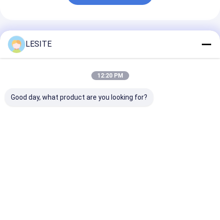
हेपा बैग फ़िल्टर
अनुशंसित उत्पाद
LESITE
12:20 PM
Good day, what product are you looking for?
अनुकूलित एयर शॉवर कम
कम बिजली की खपत वाले फैन
सरल संरचना हेपा एय
खपत, ऊर्जा की बचत और
फिल्टर यूनिट (एफएफयू) हवा
सतह इलेक्ट्रोस्टैटिक स
सुविधाजनक रखरखाव
की गति समायोज्य
के साथ इलाज किया
सबसे अच्छी कीमत
सबसे अच्छी कीमत
सबसे अच्छी 
होम
हमारे बारे में
Desktop Site
साइटमैप
गोपनीयता नीति