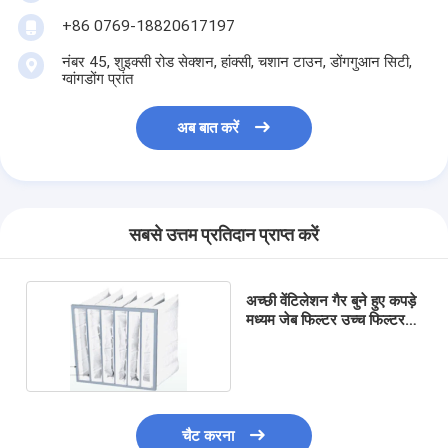
स्वचालित रिवेटिंग मशीन
+86 0769-18820617197
अर्ध स्वचालित रिवेटिंग मशीन
नंबर 45, शुइक्सी रोड सेक्शन, हांक्सी, चशान टाउन, डोंगगुआन सिटी,
ग्वांगडोंग प्रांत
फ़्रेम वेल्डर
अब बात करें
एयर कंडीशनिंग हेपा फिल्टर
वायु शोधक फ़िल्टर
एल्यूमिनियम बैग फ़िल्टर
सबसे उत्तम प्रतिदान प्राप्त करें
डस्ट बैग फ़िल्टर
अच्छी वेंटिलेशन गैर बुने हुए कपड़े
मध्यम जेब फिल्टर उच्च फिल्टर
ओरिगेमी फोल्डिंग मशीन
दक्षता
अल्ट्रासोनिक सिलाई मशीन
वायु फ़िल्टर फ्रेम बनाने की मशीन
चैट करना