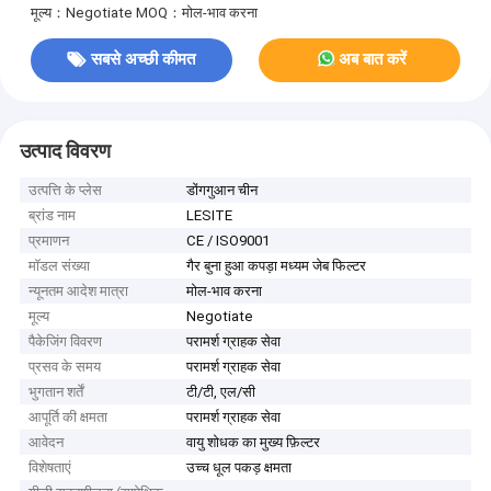
मूल्य：Negotiate
MOQ：मोल-भाव करना
सबसे अच्छी कीमत
अब बात करें
उत्पाद विवरण
उत्पत्ति के प्लेस
डोंगगुआन चीन
ब्रांड नाम
LESITE
प्रमाणन
CE / ISO9001
मॉडल संख्या
गैर बुना हुआ कपड़ा मध्यम जेब फिल्टर
न्यूनतम आदेश मात्रा
मोल-भाव करना
मूल्य
Negotiate
पैकेजिंग विवरण
परामर्श ग्राहक सेवा
प्रसव के समय
परामर्श ग्राहक सेवा
भुगतान शर्तें
टी/टी, एल/सी
आपूर्ति की क्षमता
परामर्श ग्राहक सेवा
आवेदन
वायु शोधक का मुख्य फ़िल्टर
विशेषताएं
उच्च धूल पकड़ क्षमता