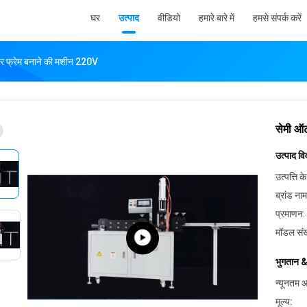
घर
उत्पाद
वीडियो
हमारे बारे में
हमसे संपर्क करें
र फ्रेम बनाने की मशीन 220V
सेमी ऑट
उत्पाद व
उत्पत्ति के
ब्रांड नाम
प्रमाणन:
मॉडल संख
भुगतान &
न्यूनतम आ
मूल्य: