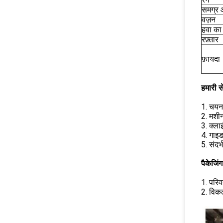
समग्र
वज़न
हवा का
रफ़्तार
फ़ायदा
हमारी से
1. चयन 
2. मशीन
3. क्ला
4. गाइ
5. संदर
पैकेजिं
1. परिव
2. विकल