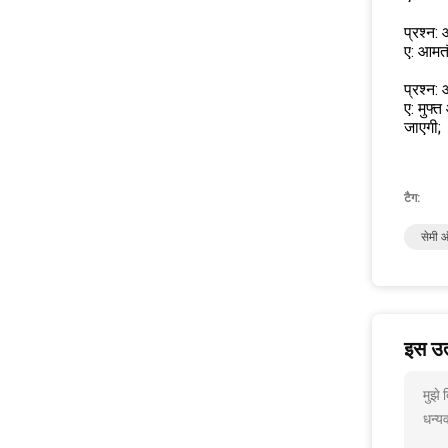
प्रश्न:
ए: आमतौ
प्रश्न:
ए: मुफ्
जाएगी;
टैग:
सेमी 
इस उत्
मुझे
धन्यव