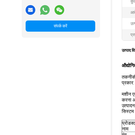
कु
आव
उत्
संपर्क करें
प्र
उत्पाद व
औद्योगि
तकनीकी 
प्रकार
मशीन ए
करना आस
उत्पादन
सिस्टम
प्रोडक्
नाम
रंग