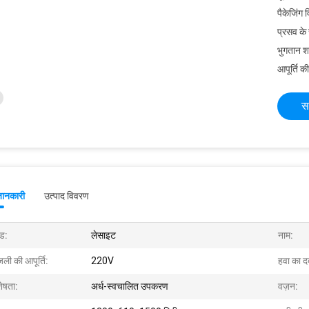
पैकेजिंग 
प्रसव के
भुगतान शर्त
आपूर्ति की
स
जानकारी
उत्पाद विवरण
ंड:
लेसाइट
नाम:
ली की आपूर्ति:
220V
हवा का द
शेषता:
अर्ध-स्वचालित उपकरण
वज़न: