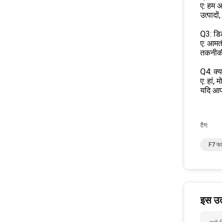
ए: हम अ
उत्पादो
Q3: डिल
ए: आमतौ
तकनीकी म
Q4: क्या
ए: हां,
यदि आप
टैग:
F7 फा
इस उत्