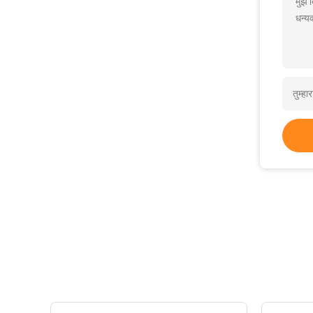
मुझे
धन्यव