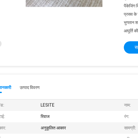
पैकेजिंग 
प्रसव के
भुगतान शर्त
आपूर्ति की
स
जानकारी
उत्पाद विवरण
ांड:
LESITE
नाम:
टाई:
रिवाज
रंग:
ार:
अनुकूलित आकार
सामग्री: