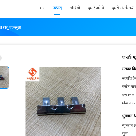
घर
उत्पाद
वीडियो
हमारे बारे में
हमसे संपर्क करें
 का धातु बकसुआ
जस्ती फ
उत्पाद व
उत्पत्ति के
ब्रांड नाम
प्रमाणन:
मॉडल संख
भुगतान &
न्यूनतम आ
मूल्य: