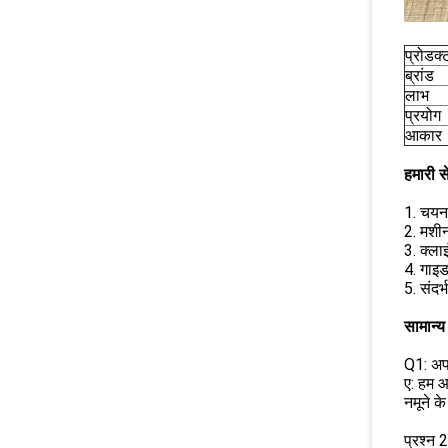
प्रोडक्
ब्रांड
लाभ
प्रयोग
आकार
हमारी से
1. चयन 
2. मशीन
3. क्ला
4. गाइ
5. संदर
सामान्य 
Q1: अपने
ए: हम आ
नमूने क
प्रश्न 