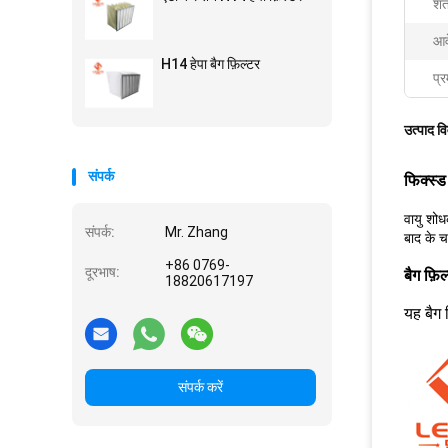
शर्
आव
H14 हेपा बैग फ़िल्टर
प्र
उत्पाद व
संपर्क
फिक्स्
वायु शोध
संपर्क:
Mr. Zhang
बाद के च
+86 0769-
दूरभाष:
बैग फ़
18820617197
यह बैग 
संपर्क करें