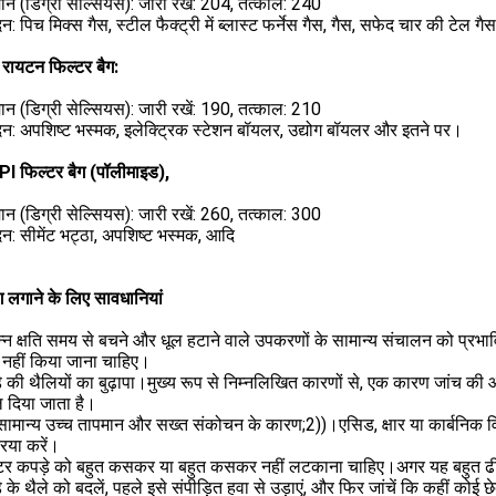
ान (डिग्री सेल्सियस): जारी रखें: 204, तत्काल: 240
न: पिच मिक्स गैस, स्टील फैक्ट्री में ब्लास्ट फर्नेस गैस, गैस, सफेद चार की टेल 
 रायटन फिल्टर बैग:
ान (डिग्री सेल्सियस): जारी रखें: 190, तत्काल: 210
न: अपशिष्ट भस्मक, इलेक्ट्रिक स्टेशन बॉयलर, उद्योग बॉयलर और इतने पर।
PI फिल्टर बैग (पॉलीमाइड),
ान (डिग्री सेल्सियस): जारी रखें: 260, तत्काल: 300
न: सीमेंट भट्ठा, अपशिष्ट भस्मक, आदि
ग लगाने के लिए सावधानियां
न्न क्षति समय से बचने और धूल हटाने वाले उपकरणों के सामान्य संचालन को प्रभावि
 नहीं किया जाना चाहिए।
े की थैलियों का बुढ़ापा।मुख्य रूप से निम्नलिखित कारणों से, एक कारण जांच की 
 दिया जाता है।
मान्य उच्च तापमान और सख्त संकोचन के कारण;2))।एसिड, क्षार या कार्बनिक वि
रिया करें।
्टर कपड़े को बहुत कसकर या बहुत कसकर नहीं लटकाना चाहिए।अगर यह बहुत ढी
े के थैले को बदलें, पहले इसे संपीड़ित हवा से उड़ाएं, और फिर जांचें कि कहीं कोई छे