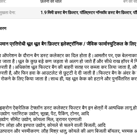
रकार:
छलनी की थैलि
बैग की सा
मुखता देना:
1.9 मिमी डस्ट बैग फ़िल्टर
,
पॉलिएस्टर नॉनवॉव डस्ट बैग फ़िल्टर
,
पॉ
िवरण
पमान प्रतिरोधी धूल धूल बैग फ़िल्टर इलेक्ट्रॉनिक / जैविक फार्मास्युटिकल के लिए प
ग ऑपरेशन के दौरान बैग डस्ट कलेक्टर का दिल होता है।आमतौर पर, एक बेलनाकार 
 जाता है।धूल के कुछ बड़े कण जड़ता से अलग हो जाते हैं और सीधे राख हॉपर में गिर जा
करती है।अधिकांश धूल फिल्टर बैग की बाहरी सतह पर कब्जा कर लिया जाता है, और स
करती है, और फिर हवा के आउटलेट से छुट्टी दे दी जाती है।फिल्टर बैग के अंदर के
े रोकने के लिए किया जाता है।साथ ही, यह धूल केक को हटाने और पुनर्वितरित करन
क्रोन ऐक्रेलिक टेफ्लॉन डस्ट कलेक्टर फिल्टर बैग इन क्षेत्रों में अत्यधिक लागू होते
्योग: प्लास्टिक उद्योग, सूखा, पेंट, पैकिंग, टोनर, आदि
्योग: सीमेंट उद्योग, कोयला मिल, ड्रायर प्रणाली
्योग: लोहा और इस्पात उद्योग, कोयले से चलने वाली बिजली, आदि
उत्पादन और भस्मीकरण: लौह मिश्र धातु, कोयले की आग बिजली बॉयलर, भस्मक 