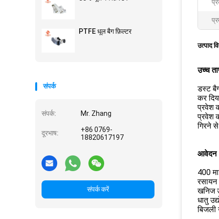
प्
प्र
PTFE धूल बैग फ़िल्टर
उत्पाद व
उच्च ता
संपर्क
डस्ट बै
कर दिया
प्रवेश 
संपर्क:
Mr. Zhang
प्रवेश 
गिरने स
+86 0769-
दूरभाष:
18820617197
आवेदन
400 माइ
रसायन उद
संपर्क करें
खनिज उद
धातु उद
बिजली 