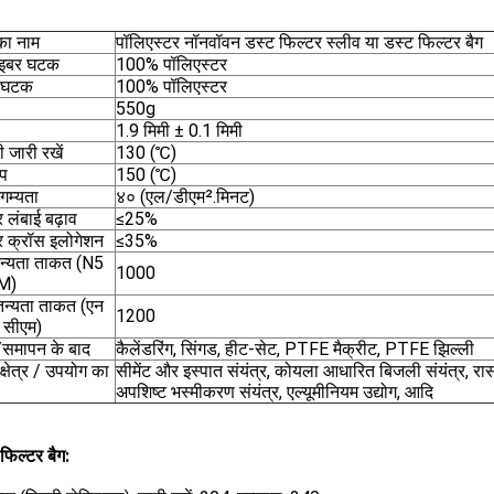
का नाम
पॉलिएस्टर नॉनवॉवन डस्ट फिल्टर स्लीव या डस्ट फिल्टर बैग
ाइबर घटक
100% पॉलिएस्टर
म घटक
100% पॉलिएस्टर
550g
1.9 मिमी ± 0.1 मिमी
 जारी रखें
130 (℃)
्प
150 (℃)
गम्यता
४० (एल/डीएम².मिनट)
र लंबाई बढ़ाव
≤25%
पर क्रॉस इलोगेशन
≤35%
तन्यता ताकत (N5
1000
M)
तन्यता ताकत (एन
1200
 सीएम)
समापन के बाद
कैलेंडरिंग, सिंगड, हीट-सेट, PTFE मैक्रीट, PTFE झिल्ली
्षेत्र / उपयोग का
सीमेंट और इस्पात संयंत्र, कोयला आधारित बिजली संयंत्र, रासा
अपशिष्ट भस्मीकरण संयंत्र, एल्यूमीनियम उद्योग, आदि
 फिल्टर बैग: