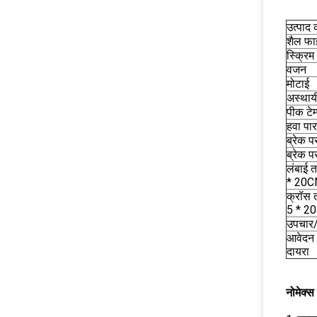
उत्पाद 
शैल फ
स्क्रि
वजन
मोटाई
अस्थायी
पीक टेम
हवा पार
ब्रेक प
ब्रेक 
लंबाई 
* 20C
क्रॉस 
5 * 20
उपचार/
आवेदन क
दायरा
नोमेक्स