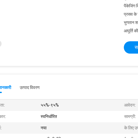
पैकेजिंग 
प्रसव के
भुगतान शर्त
आपूर्ति की
स
जानकारी
उत्पाद विवरण
षता:
५५%-९५%
आवेदन:
ार:
स्वनिर्धारित
सामग्री:
त:
नया
के लिए उ