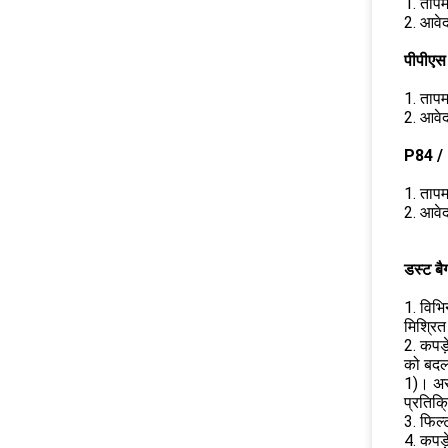
1. तापम
2. आवेद
पीपीएस
1. तापम
2. आवेद
P84 / 
1. तापम
2. आवेद
डस्ट बै
1. विभि
मिश्रित
2. कपड़
को बदल
1)। असा
प्रतिक्
3. फिल
4. कपड़