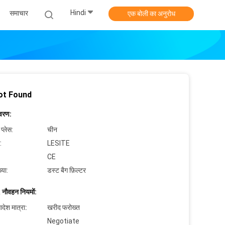
Hindi
समाचार
एक बोली का अनुरोध
ot Found
िवरण:
 प्लेस:
चीन
:
LESITE
CE
्या:
डस्ट बैग फ़िल्टर
 नौवहन नियमों:
देश मात्रा:
खरीद फरोख्त
Negotiate