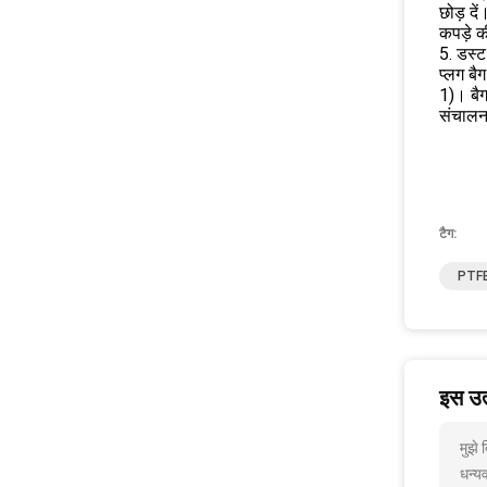
छोड़ दें
कपड़े क
5. डस्ट
प्लग बै
1)। बैग
संचालन
टैग:
PTFE 
इस उत्
मुझे
धन्यव