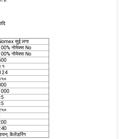
आदि
Nomex सुई लगा
100% नोमेक्स No
100% नोमेक्स No
500
२.१
0.24
१५०
800
1000
<5
<5
२५०
1
200
240
ायन, कैलेंडरिंग