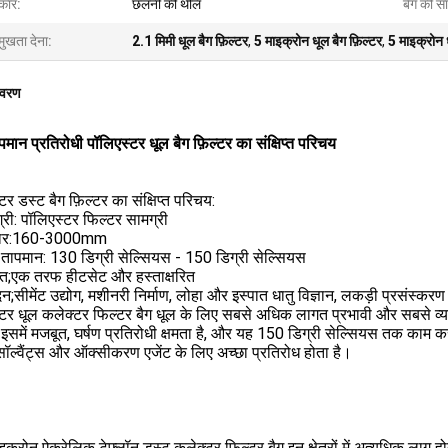
रकार:
छलनी की थैलि
बैग की सा
मुखता देना:
2.1 मिमी धूल बैग फ़िल्टर
,
5 माइक्रोन धूल बैग फ़िल्टर
,
5 माइक्रोन 
िवरण
पमान प्रतिरोधी पॉलिएस्टर धूल बैग फ़िल्टर का संक्षिप्त परिचय
टर डस्ट बैग फ़िल्टर का संक्षिप्त परिचय:
्री: पॉलिएस्टर फिल्टर सामग्री
ार:160-3000mm
य तापमान: 130 डिग्री सेल्सियस - 150 डिग्री सेल्सियस
प्त;एक तरफ हीटसेट और हस्ताक्षरित
न;सीमेंट उद्योग, मशीनरी निर्माण, लोहा और इस्पात धातु विज्ञान, लकड़ी प्रसंस्करण
टर धूल कलेक्टर फिल्टर बैग धूल के लिए सबसे अधिक लागत प्रभावी और सबसे व्या
इसमें मजबूत, घर्षण प्रतिरोधी क्षमता है, और यह 150 डिग्री सेल्सियस तक काम 
ॉल्वैंट्स और ऑक्सीकरण एजेंट के लिए अच्छा प्रतिरोध होता है।
क्रोन ऐक्रेलिक टेफ्लॉन डस्ट कलेक्टर फिल्टर बैग इन क्षेत्रों में अत्यधिक लागू होते