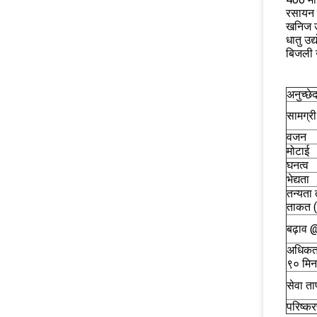
रसायन उद
खनिज उद
धातु उद
बिजली 
अनुच्छे
सामग्री
वजन
मोटाई
घनत्व
भेद्यता
तन्यता 
ताकत (
बढ़ाव
अधिकत
९० मिन
सेवा ता
परिष्क