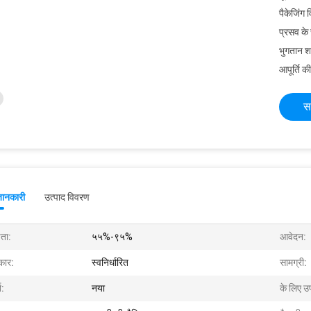
पैकेजिंग 
प्रसव के
भुगतान शर्त
आपूर्ति की
स
जानकारी
उत्पाद विवरण
षता:
५५%-९५%
आवेदन:
ार:
स्वनिर्धारित
सामग्री:
त:
नया
के लिए उ