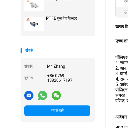
प्
प्र
PTFE धूल बैग फ़िल्टर
उत्पाद व
उच्च ता
संपर्क
पॉलिएस्
1. सामग
संपर्क:
Mr. Zhang
2. आक
3. कार्
+86 0769-
दूरभाष:
4. समा
18820617197
5. आवेद
पॉलिएस्
संग्रह।
एसिड, स
संपर्क करें
आवेदन
400 माइ