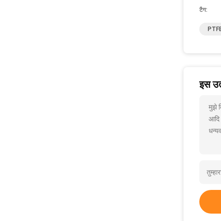
टैग:
PTFE 
इस उत्
मुझे 
आदि
धन्यव