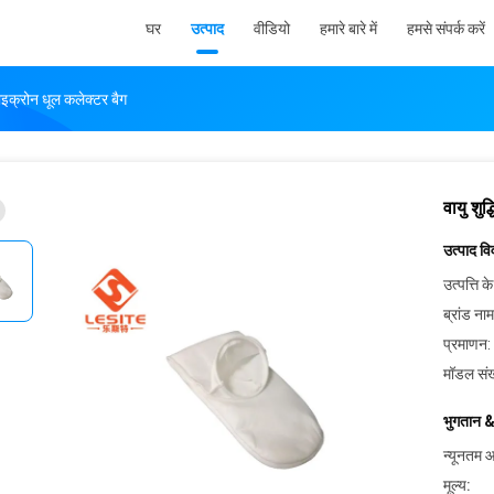
घर
उत्पाद
वीडियो
हमारे बारे में
हमसे संपर्क करें
माइक्रोन धूल कलेक्टर बैग
वायु शु
उत्पाद व
उत्पत्ति के
ब्रांड नाम
प्रमाणन:
मॉडल संख
भुगतान &
न्यूनतम आ
मूल्य: