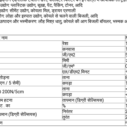
्योग: प्लास्टिक उद्योग, सूखा, पेंट, पैकिंग, टोनर, आदि
्योग: सीमेंट उद्योग, कोयला मिल, ड्रायर प्रणाली
्योग: लोहा और इस्पात उद्योग, कोयले से चलने वाली बिजली, आदि
उत्पादन और भस्मीकरण: लौह मिश्र धातु, कोयले की आग बिजली बॉयलर, भस्मक 
द नाम
रेशा
कनवास
जी/एम2
मिमी
जी/एम³
एल/डीएम2.मिनट
तोड़ना
ताना
एन / 5 सेमी)
कपड़ा
ताना
 @ 200N/5cm
कपड़ा
म हटना
तापमान (डिग्री सेल्सियस)
ट . का
%
निरंतर
पमान (डिग्री सेल्सियस)
तुरंत
रण
ग