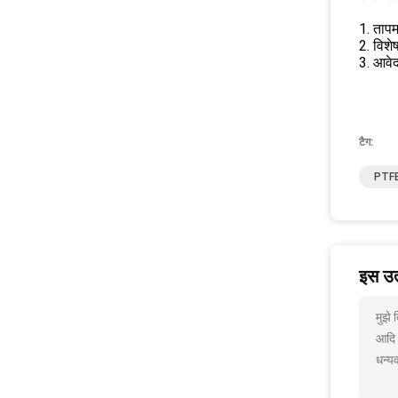
1. तापम
2. विशे
3. आवेदन
टैग:
PTFE 
इस उत्
मुझे 
आदि
धन्यव