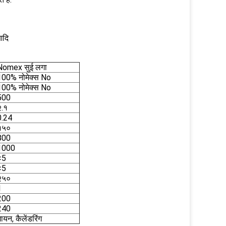
आदि
Nomex सुई लगा
100% नोमेक्स No
100% नोमेक्स No
500
२.१
0.24
१५०
800
1000
<5
<5
२५०
1
200
240
ायन, कैलेंडरिंग