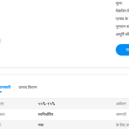
मूल्य:
पैकेजिंग 
प्रसव के
भुगतान शर्त
आपूर्ति की
स
जानकारी
उत्पाद विवरण
षता:
५५%-९५%
आवेदन:
ार:
स्वनिर्धारित
सामग्री:
त:
नया
के लिए उ