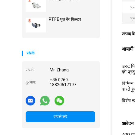
प्
प्र
PTFE धूल बैग फ़िल्टर
उत्पाद व
आयामी स
संपर्क
डस्ट फि
संपर्क:
Mr. Zhang
को प्र
+86 0769-
दूरभाष:
विभिन्न
18820617197
करते हु
विशेष उ
संपर्क करें
आवेदन
400 माइ