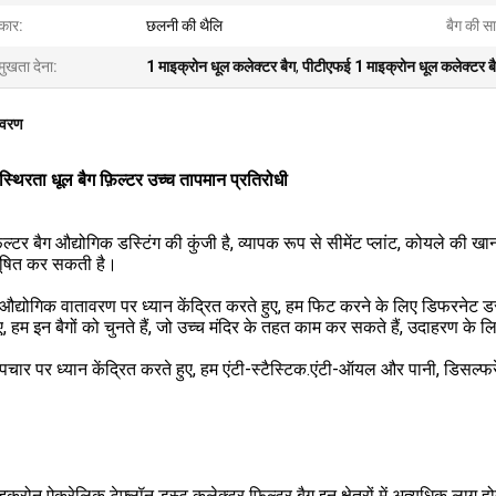
रकार:
छलनी की थैलि
बैग की सा
मुखता देना:
1 माइक्रोन धूल कलेक्टर बैग
,
पीटीएफई 1 माइक्रोन धूल कलेक्टर ब
िवरण
्थिरता धूल बैग फ़िल्टर उच्च तापमान प्रतिरोधी
ल्टर बैग औद्योगिक डस्टिंग की कुंजी है, व्यापक रूप से सीमेंट प्लांट, कोयले की खा
दूषित कर सकती है।
 औद्योगिक वातावरण पर ध्यान केंद्रित करते हुए, हम फिट करने के लिए डिफरनेट डस्ट
ए, हम इन बैगों को चुनते हैं, जो उच्च मंदिर के तहत काम कर सकते हैं, उदाहरण क
पचार पर ध्यान केंद्रित करते हुए, हम एंटी-स्टैस्टिक.एंटी-ऑयल और पानी, डिसल्फ
क्रोन ऐक्रेलिक टेफ्लॉन डस्ट कलेक्टर फिल्टर बैग इन क्षेत्रों में अत्यधिक लागू होते