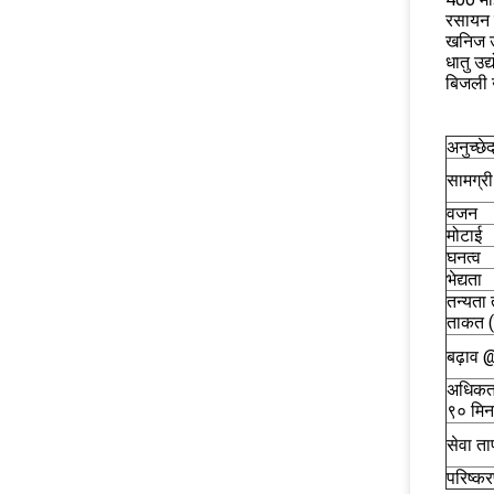
रसायन उद
खनिज उद
धातु उद
बिजली 
अनुच्छे
सामग्री
वजन
मोटाई
घनत्व
भेद्यता
तन्यता 
ताकत (
बढ़ाव
अधिकत
९० मिन
सेवा ता
परिष्क