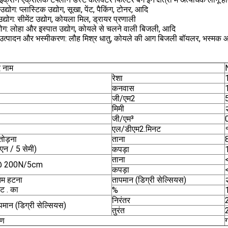
्योग: प्लास्टिक उद्योग, सूखा, पेंट, पैकिंग, टोनर, आदि
्योग: सीमेंट उद्योग, कोयला मिल, ड्रायर प्रणाली
्योग: लोहा और इस्पात उद्योग, कोयले से चलने वाली बिजली, आदि
उत्पादन और भस्मीकरण: लौह मिश्र धातु, कोयले की आग बिजली बॉयलर, भस्मक 
द नाम
रेशा
कनवास
जी/एम2
मिमी
जी/एम³
एल/डीएम2.मिनट
तोड़ना
ताना
एन / 5 सेमी)
कपड़ा
ताना
 @ 200N/5cm
कपड़ा
म हटना
तापमान (डिग्री सेल्सियस)
ट . का
%
निरंतर
पमान (डिग्री सेल्सियस)
तुरंत
रण
ग