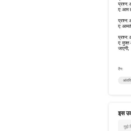
प्रश्न:
ए: आम त
प्रश्न:
ए: आमतौ
प्रश्न:
ए: मुफ्
जाएगी;
टैग:
आंतरि
इस उत्
मुझे 