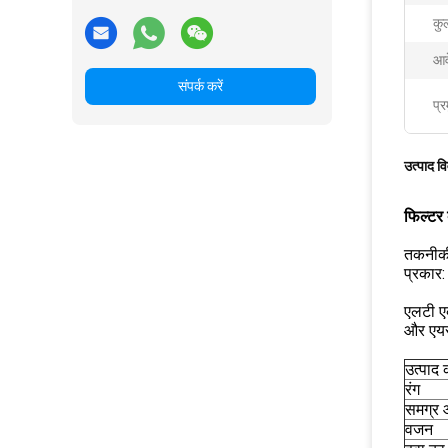
कु
आव
संपर्क करें
प्र
उत्पाद व
फिल्टर 
तकनीकी
प्रकार
एलटी एक
और एयर
उत्पाद 
रंग
समग्र
वजन