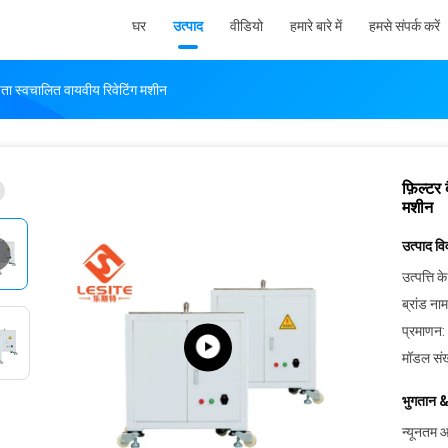
घर
उत्पाद
वीडियो
हमारे बारे में
हमसे संपर्क करें
षता स्वचालित वायवीय रिवेटिंग मशीन
फ़िल्टर
मशीन
उत्पाद व
उत्पत्ति के
ब्रांड नाम
प्रमाणन:
मॉडल संख
भुगतान &
न्यूनतम आ