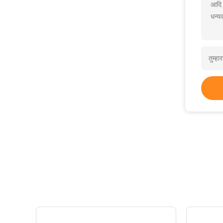
आदि
धन्यव