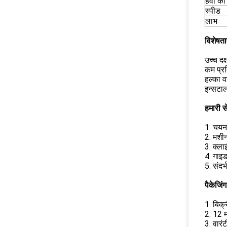
हवा का
स्पीड
लाभ
विशेषता
उच्च दक
कम प्र
हल्का
इन्सट
हमारी से
1. चयन 
2. मशीन
3. क्ला
4. गाइ
5. संदर
पैकेजिं
1. बिक्
2. 12 मह
3. वारं