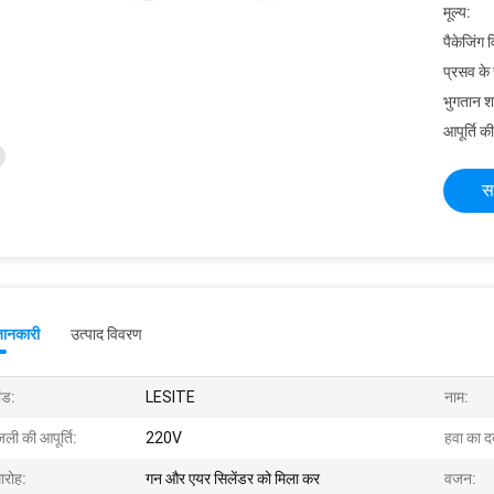
मूल्य:
पैकेजिंग 
प्रसव के
भुगतान शर्त
आपूर्ति की
स
जानकारी
उत्पाद विवरण
ांड:
LESITE
नाम:
ली की आपूर्ति:
220V
हवा का द
ारोह:
गन और एयर सिलेंडर को मिला कर
वजन: