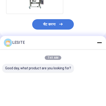
हेपा बैग फ़िल्टर
मशीन मैकेनिकल
चैट करना
LESITE
अनुशंसित उत्पाद
7:41 AM
Good day, what product are you looking for?
220V फिल्टर एल्यूमीनियम
20 एम / मिनट अल्ट्रासोनिक
2.5KW अल्ट्रासोनि
प्रोफ़ाइल बाहरी फ्रेम कोने
सिलाई मशीन
बुना सीलिंग मशीन
कोड प्लग-इन स्वचालित
काटने की मशीन