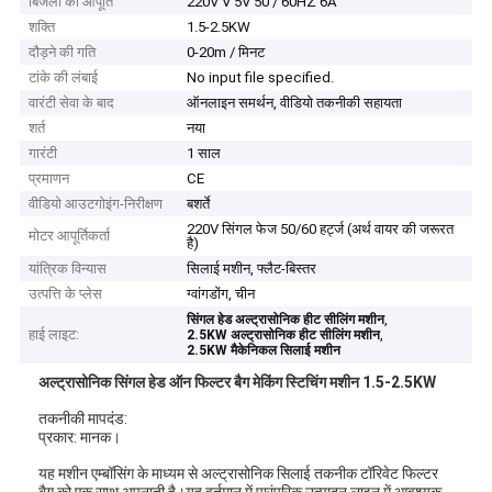
बिजली की आपूर्ति
220V V 5V 50 / 60HZ 6A
शक्ति
1.5-2.5KW
दौड़ने की गति
0-20m / मिनट
टांके की लंबाई
No input file specified.
वारंटी सेवा के बाद
ऑनलाइन समर्थन, वीडियो तकनीकी सहायता
शर्त
नया
गारंटी
1 साल
प्रमाणन
CE
वीडियो आउटगोइंग-निरीक्षण
बशर्ते
220V सिंगल फेज 50/60 हर्ट्ज (अर्थ वायर की जरूरत
मोटर आपूर्तिकर्ता
है)
यांत्रिक विन्यास
सिलाई मशीन, फ्लैट-बिस्तर
उत्पत्ति के प्लेस
ग्वांगडोंग, चीन
,
सिंगल हेड अल्ट्रासोनिक हीट सीलिंग मशीन
हाई लाइट:
,
2.5KW अल्ट्रासोनिक हीट सीलिंग मशीन
2.5KW मैकेनिकल सिलाई मशीन
अल्ट्रासोनिक सिंगल हेड ऑन फिल्टर बैग मेकिंग स्टिचिंग मशीन 1.5-2.5KW
तकनीकी मापदंड:
प्रकार: मानक।
यह मशीन एम्बॉसिंग के माध्यम से अल्ट्रासोनिक सिलाई तकनीक टॉरिवेट फिल्टर
बैग को एक साथ अपनाती है।यह वर्तमान में पारंपरिक उत्पादन लाइन में आवश्यक