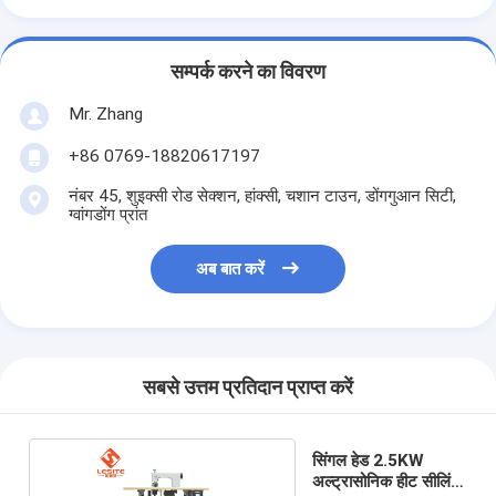
स्वचालित रिवेटिंग मशीन
अर्ध स्वचालित रिवेटिंग मशीन
सम्पर्क करने का विवरण
फ़्रेम वेल्डर
Mr. Zhang
+86 0769-18820617197
एयर कंडीशनिंग हेपा फिल्टर
नंबर 45, शुइक्सी रोड सेक्शन, हांक्सी, चशान टाउन, डोंगगुआन सिटी,
वायु शोधक फ़िल्टर
ग्वांगडोंग प्रांत
एल्यूमिनियम बैग फ़िल्टर
अब बात करें
डस्ट बैग फ़िल्टर
ओरिगेमी फोल्डिंग मशीन
सबसे उत्तम प्रतिदान प्राप्त करें
अल्ट्रासोनिक सिलाई मशीन
वायु फ़िल्टर फ्रेम बनाने की मशीन
सिंगल हेड 2.5KW
अल्ट्रासोनिक हीट सीलिंग