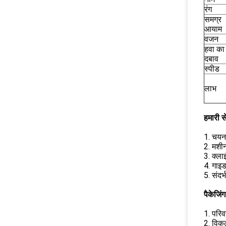
रंग
समग्र
आयाम
वजन
हवा का
दबाव
स्पीड
लाभ
हमारी से
1. चयन 
2. मशीन
3. क्ला
4. गाइ
5. संदर
पैकेजिं
1. परिव
2. विकल