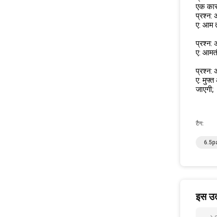
एक का
प्रश्न:
ए: आम त
प्रश्न:
ए: आमतौ
प्रश्न:
ए: मुफ्
जाएगी;
टैग:
6.5pa
इस उत्