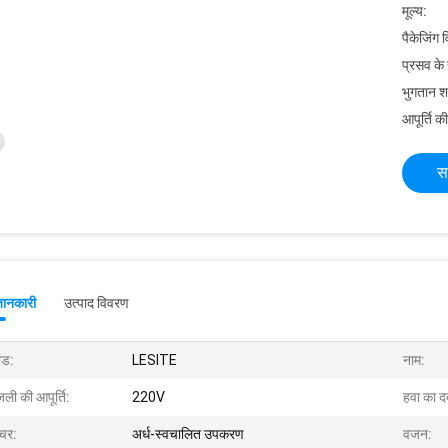
मूल्य:
पैकेजिंग 
प्रसव के
भुगतान शर्त
आपूर्ति की
स
जानकारी
उत्पाद विवरण
ांड:
LESITE
नाम:
ली की आपूर्ति:
220V
हवा का द
ीचर:
अर्ध-स्वचालित उपकरण
वजन: