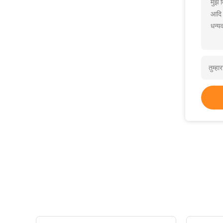
मुझे 
आदि
धन्यव