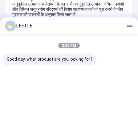
अनुकूलित उत्पादन:व्यक्तिगत डिजाइन और अनुकूलित उत्पादन विभिन्न उद्योगों
और विभिन्न अनुप्रयोग परिदृश्यों की विशेष आवश्यकताओं को पूरा करने के लिए
ग्राहक की जरूरतों के अनुसार किया जाता है.
LESITE
Recommended Products
3:02 PM
Good day, what product are you looking for?
4.65KW एयर फिल्टर
बाहरी फ्रेम के लिए LESITE
बाहरी फ्रेम के लिए 
विनिर्माण सीई प्रमाणन के साथ
पूर्ण स्वचालित 3KW पीपी
व्यावहारिकता 3KW 
आंतरिक फ्रेम मशीन
पिघल उड़ा फ़िल्टर मशीन
फिल्टर बनाने की मश
जांच भेजें
जांच भेजें
जांच भेजें
होम
हमारे बारे में
Desktop Site