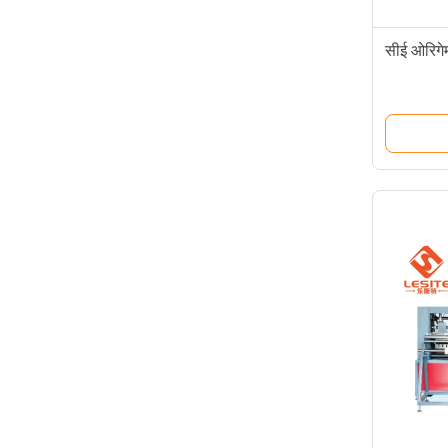
सीई ओरिगेम