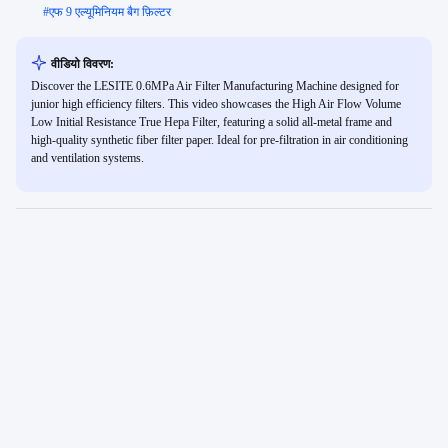
#
एफ 9 एल्यूमिनियम बैग फ़िल्टर
वीडियो विवरण:
Discover the LESITE 0.6MPa Air Filter Manufacturing Machine designed for
junior high efficiency filters. This video showcases the High Air Flow Volume
Low Initial Resistance True Hepa Filter, featuring a solid all-metal frame and
high-quality synthetic fiber filter paper. Ideal for pre-filtration in air conditioning
and ventilation systems.