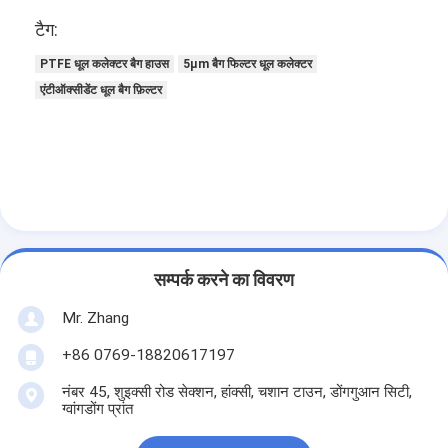
हेपा बैग फ़िल्टर
टैग:
PTFE धूल कलेक्टर बैग हाउस
5μm बैग फिल्टर धूल कलेक्टर
एंटीऑक्सीडेंट धूल बैग फ़िल्टर
सम्पर्क करने का विवरण
Mr. Zhang
+86 0769-18820617197
नंबर 45, शुइक्सी रोड सेक्शन, हांक्सी, चशान टाउन, डोंगगुआन सिटी,
ग्वांगडोंग प्रांत