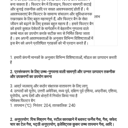
बना सकता है। फिल्टर बैग में डिजाइन, फिल्टर सामग्री कटाई
हमारे बारे में
और बुनाई तकनीक आदि पर सख्त आवश्यकताएं होती हैं। ये
आवश्यकताएं बैग फिल्टर के सामान्य संचालन और सुविधाजनक
लाभ
कारखाने का दौरा
रखरखाव के लिए बहुत महत्वपूर्ण हैं, और फिल्टर बैग के सेवा
जीवन को बढ़ाने के लिए इसका बहुत महत्व है। हमारे फिल्टर बैग
को हमारे कुशल पेशेवरों के मार्गदर्शन में बेहतरीन गुणवत्ता वाले
गुणवत्ता नियंत्रण
कच्चे माल का उपयोग करके सटीक रूप से निर्मित किया जाता
है। हम अपनी आवश्यकताओं के अनुसार विभिन्न विशिष्टताओं में
हमसे संपर्क करें
इस बैग को अपने प्रतिष्ठित ग्राहकों को भी प्रदान करते हैं।
समाचार
1. हमारी कंपनी मानकों के अनुसार विभिन्न विशिष्टताओं, मॉडल का उत्पादन करती
है
अब बात करें
2. प्रसंस्करण के लिए उच्च-गुणवत्ता वाली सामग्री और उन्नत उत्पादन तकनीक
और उपकरणों का उपयोग करना
3. आर्द्र जलवायु और कठोर संक्षारक वातावरण के लिए लागू
4. उत्पादों को यूरोप, उत्तरी अमेरिका, मध्य पूर्व, दक्षिण पूर्व एशिया, अफ्रीका, एशिया,
एयर फिल्टर बनाने की मशीन
यूरोपीय, अन्य देशों और क्षेत्रों में निर्यात किया गया है
नोमेक्स फिल्टर बैग:
1. तापमान (℃): निरंतर: 204, तात्कालिक: 240
एयर फिल्टर निर्माण मशीन
पॉकेट फ़िल्टर बनाने की मशीन
2. अनुप्रयोग: पिच मिश्रण गैस, स्टील कारखाने में ब्लास्ट फर्नेस गैस, गैस, सफेद
चार का टेल गैस, भट्ठी अनुप्रयोग, इलेक्ट्रिक कुकर उच्च तापमान गैस, आदि।