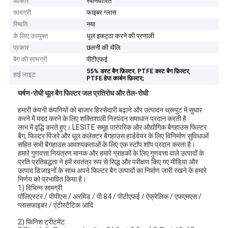
आकार
स्वनिर्धारित
सामग्री
फाइबर ग्लास
स्थिति
नया
के लिए उपयुक्त
धूल इकट्ठा करने की प्रणाली
प्रकार
छलनी की थैलि
बैग की सामग्री
पीटीएफई
,
,
55% डस्ट बैग फ़िल्टर
PTFE डस्ट बैग फ़िल्टर
हाई लाइट:
PTFE हेपा कार्बन फ़िल्टर;
घर्षण-रोधी धूल बैग फिल्टर जल प्रतिरोध और तेल-रोधी
हमारी कंपनी कंपनियों को बाजार हिस्सेदारी बढ़ाने और उत्पादन थ्रूपुट में सुधार
करने में मदद करने के लिए शक्तिशाली निस्पंदन समाधान प्रदान करती है
लाभ में वृद्धि करते हुए। LESITE समूह पारंपरिक और औद्योगिक बैगहाउस फिल्टर
बैग, फिल्टर पिंजरे और धूल कलेक्टर बैगहाउस हार्डवेयर के लिए विनिर्माण सुविधाओं
सहित सभी बैगहाउस आवश्यकताओं के लिए एक स्टॉप शॉप प्रदान करता है।
हमारे गुणवत्ता नियंत्रण मानक और हमारे ग्राहकों के लिए गुणवत्ता वाले उत्पादों के
प्रति प्रतिबद्धता ने हमें स्वतंत्र रूप से सिद्ध और परीक्षण किए गए मीडिया और
उत्पाद डिजाइनों के साथ अपने फिल्टर बैग उत्पादों का निर्माण जारी रखने के हमारे
निर्णय को प्रभावित किया है।
1) विभिन्न सामग्री:
पॉलिएस्टर / पीपीएस / अरमिड / पी 84 / पीटीएफई / ऐक्रेलिक / एफएमएस /
ग्लासफाइबर / एंटीस्टैटिक आदि
2) फिनिश ट्रीटमेंट: