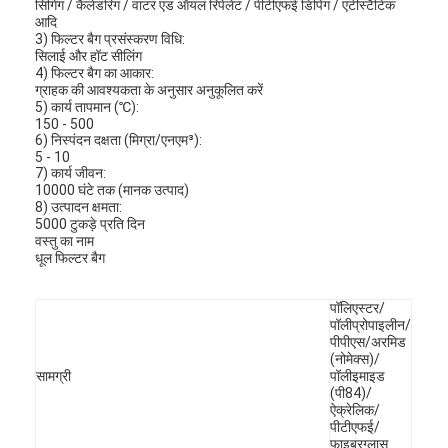
सिंगिंग / कैलेंडरिंग / वाटर एंड ऑयल रिपेलेंट / पीटीएफई डिपिंग / एंटीस्टैटिक
आदि
3) फिल्टर बैग प्रसंस्करण विधि:
सिलाई और हॉट सीलिंग
4) फिल्टर बैग का आकार:
ग्राहक की आवश्यकता के अनुसार अनुकूलित करें
5) कार्य तापमान (℃):
150 - 500
6) निस्पंदन दक्षता (मिग्रा/एनएम³):
5 - 10
7) कार्य जीवन:
10000 घंटे तक (मानक उत्पाद)
8) उत्पादन क्षमता:
5000 टुकड़े प्रति दिन
वस्तु का नाम
धूल फिल्टर बैग
पॉलिएस्टर/
पॉलीप्रोपाइलीन/
पीपीएस/अरमिड
(नोमेक्स)/
सामग्री
पॉलीइमाइड
(पी84)/
ऐक्रेलिक/
पीटीएफई/
फाइबरग्लास