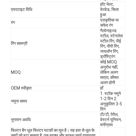
हॉट मेल्ट,
एयरटाइट विधि
वेल्डेड, सिला
हुआ
प्राकृतिक या
रंग
सफेद रंग
गैल्वेनाइज्ड
स्टील, स्टेनलेस
स्टील रिंग, पीई
रिंग सामग्री
रिंग, पीपी रिंग,
नायलॉन रिंग,
ड्रॉस्ट्रिंग
कोई MOQ
अनुरोध नहीं,
MOQ
लेकिन अलग
मात्रा, कीमत
अलग होगी
OEM स्वीकृत
हाँ
1. स्टॉक नमूने
1-2 दिन 2.
नमूना समय
घर
अनुकूलित 3-5
दिन
टी/टी, पेपैल,
उत्पाद
भुगतान अवधि
वेस्टर्न यूनियन,
मनीग्राम
वीडियो
फिल्टर बैग धूल फिल्टर घटकों का मूल है। यह हवा से धूल के
कणों को हटा सकता है, एक स्वच्छ और स्वस्थ कार्य वातावरण