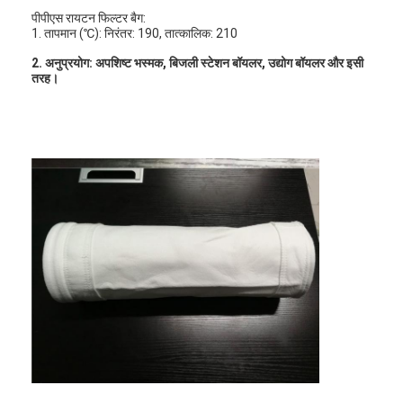
स्वचालित रिवेटिंग मशीन
पीपीएस रायटन फिल्टर बैग:
1. तापमान (℃): निरंतर: 190, तात्कालिक: 210
अर्ध स्वचालित रिवेटिंग मशीन
2. अनुप्रयोग: अपशिष्ट भस्मक, बिजली स्टेशन बॉयलर, उद्योग बॉयलर और इसी
तरह।
फ़्रेम वेल्डर
एयर कंडीशनिंग हेपा फिल्टर
वायु शोधक फ़िल्टर
एल्यूमिनियम बैग फ़िल्टर
डस्ट बैग फ़िल्टर
ओरिगेमी फोल्डिंग मशीन
अल्ट्रासोनिक सिलाई मशीन
वायु फ़िल्टर फ्रेम बनाने की मशीन