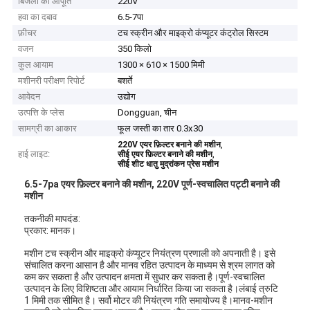
बिजली की आपूर्ति
220V
हवा का दबाव
6.5-7पा
फ़ीचर
टच स्क्रीन और माइक्रो कंप्यूटर कंट्रोल सिस्टम
वजन
350 किलो
कुल आयाम
1300 × 610 × 1500 मिमी
मशीनरी परीक्षण रिपोर्ट
बशर्ते
आवेदन
उद्योग
उत्पत्ति के प्लेस
Dongguan, चीन
सामग्री का आकार
फूल जस्ती का तार 0.3x30
,
220V एयर फ़िल्टर बनाने की मशीन
हाई लाइट:
,
सीई एयर फ़िल्टर बनाने की मशीन
सीई शीट धातु मुद्रांकन प्रेस मशीन
6.5-7pa एयर फ़िल्टर बनाने की मशीन, 220V पूर्ण-स्वचालित पट्टी बनाने की
मशीन
तकनीकी मापदंड:
प्रकार: मानक।
मशीन टच स्क्रीन और माइक्रो कंप्यूटर नियंत्रण प्रणाली को अपनाती है। इसे
संचालित करना आसान है और मानव रहित उत्पादन के माध्यम से श्रम लागत को
कम कर सकता है और उत्पादन क्षमता में सुधार कर सकता है।पूर्ण-स्वचालित
उत्पादन के लिए विशिष्टता और आयाम निर्धारित किया जा सकता है।लंबाई त्रुटि
1 मिमी तक सीमित है। सर्वो मोटर की नियंत्रण गति समायोज्य है।मानव-मशीन