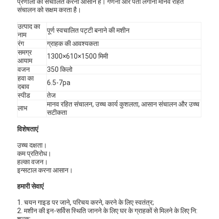
प्रणाली को संचालित करना आसान है। गणना और पता लगाना मानव रहित
संचालन को सक्षम करता है।
उत्पाद का
पूर्ण स्वचालित पट्टी बनाने की मशीन
नाम
रंग
ग्राहक की आवश्यकता
समग्र
1300×610×1500 मिमी
आयाम
वजन
350 किलो
हवा का
6.5-7pa
दबाव
स्पीड
तेज
मानव रहित संचालन, उच्च कार्य कुशलता, आसान संचालन और उच्च
लाभ
सटीकता
विशेषताएं
उच्च दक्षता।
कम प्रतिरोध।
हल्का वजन।
इन्सटाल करना आसान।
हमारी सेवाएं
1. चयन गाइड पर जाने, परिचय करने, करने के लिए स्वतंत्र;
2. मशीन की इन-सर्विस स्थिति जानने के लिए घर के ग्राहकों से मिलने के लिए नि:
शुल्क;