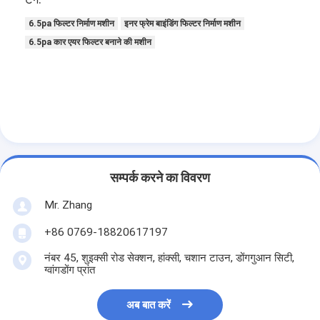
हमारे बारे में
6.5pa फिल्टर निर्माण मशीन
इनर फ्रेम बाइंडिंग फिल्टर निर्माण मशीन
6.5pa कार एयर फिल्टर बनाने की मशीन
कारखाने का दौरा
गुणवत्ता नियंत्रण
हमसे संपर्क करें
समाचार
अब बात करें
सम्पर्क करने का विवरण
Mr. Zhang
+86 0769-18820617197
एयर फिल्टर बनाने की मशीन
नंबर 45, शुइक्सी रोड सेक्शन, हांक्सी, चशान टाउन, डोंगगुआन सिटी,
एयर फिल्टर निर्माण मशीन
ग्वांगडोंग प्रांत
पॉकेट फ़िल्टर बनाने की मशीन
अब बात करें